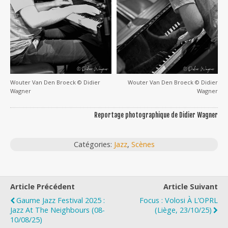
Wouter Van Den Broeck © Didier
Wouter Van Den Broeck © Didier
Wagner
Wagner
Reportage photographique de Didier Wagner
Catégories:
Jazz
,
Scènes
Article Précédent
Article Suivant
Gaume Jazz Festival 2025 :
Focus : Volosi À L’OPRL
Jazz At The Neighbours (08-
(Liège, 23/10/25)
10/08/25)