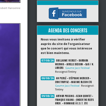
Robert Hansenne
AGENDA DES CONCERTS
Nous vous invitons à vérifier
auprès du site de l’organisateur
que le concert qui vous intéresse
est bien maintenu.
GUILLAUME VIERSET + BARBARA
07/08/26
WIERNIK + AIRELLE BESSON + BJO / N.
LORIERS
Gaume Jazz Festival
Rossignol-Tintiny
AN PIERLÉ + STÉPHANE MERCIER +
08/08/26
ERIK TRUFFAZ + MAXIME BLESIN ETC
Gaume Jazz Festival
Rossignol-
Tintiny
ARTHUR POSSING + OZAIN QUINTET +
09/08/26
FRANÇOIS VAIANA + UNDER THE REEFS
ORCH. + HOMMAGE À E.S.T. ETC