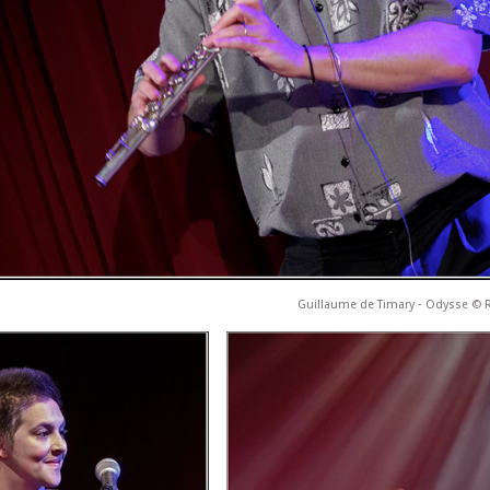
Guillaume de Timary ‐ Odysse ©