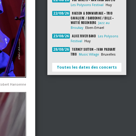
22/08/26
Les Polysons Festival
Huy
HAESEN & BONMARIAGE + TRIO
22/08/26
CAVALIERE / DARDENNE / DILLE +
WATTIÉ ROSENBERG
Jazz au
Broukay
Eben-Emael
ALICE RIVER BAND
23/08/26
Les Polysons
Festival
Huy
TIERNEY SUTTON + IVAN PADUART
28/08/26
TRIO
Music Village
Bruxelles
Toutes les dates des concerts
 Robert Hansenne