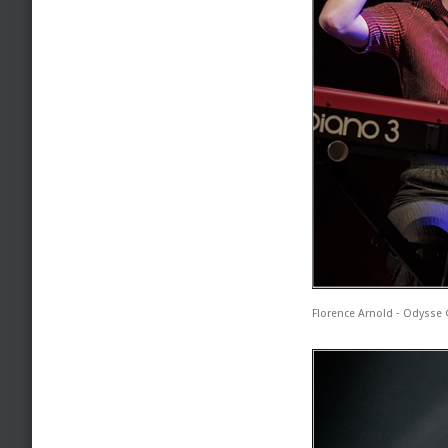
Florence Arnold ‐ Odysse