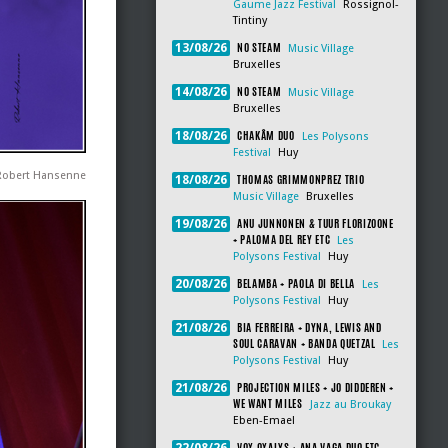
Gaume Jazz Festival
Rossignol-
Tintiny
NO STEAM
13/08/26
Music Village
Bruxelles
NO STEAM
14/08/26
Music Village
Bruxelles
CHAKÂM DUO
18/08/26
Les Polysons
Festival
Huy
 Robert Hansenne
THOMAS GRIMMONPREZ TRIO
18/08/26
Music Village
Bruxelles
ANU JUNNONEN & TUUR FLORIZOONE
19/08/26
+ PALOMA DEL REY ETC
Les
Polysons Festival
Huy
BELAMBA + PAOLA DI BELLA
20/08/26
Les
Polysons Festival
Huy
BIA FERREIRA + DYNA, LEWIS AND
21/08/26
SOUL CARAVAN + BANDA QUETZAL
Les
Polysons Festival
Huy
PROJECTION MILES + JO DIDDEREN +
21/08/26
WE WANT MILES
Jazz au Broukay
Eben-Emael
VOX OXALYS + ANA VAGA DUO ETC