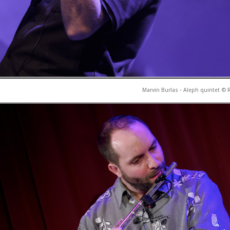
Marvin Burlas ‐ Aleph quintet ©