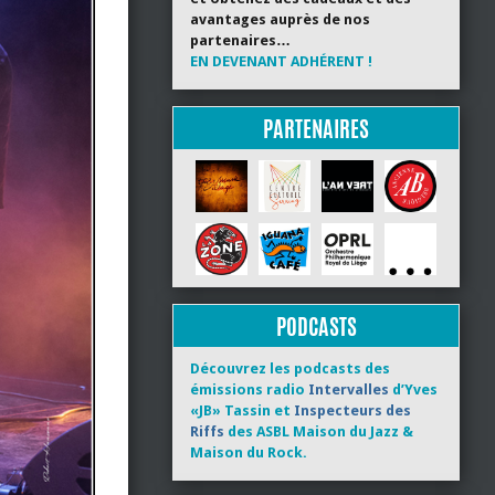
avantages auprès de nos
partenaires…
EN DEVENANT ADHÉRENT !
PARTENAIRES
PODCASTS
Découvrez les podcasts des
émissions radio
Intervalles
d’Yves
«JB» Tassin et
Inspecteurs des
Riffs
des ASBL Maison du Jazz &
Maison du Rock.