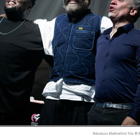
Nduduzo Makhathini Trio © 