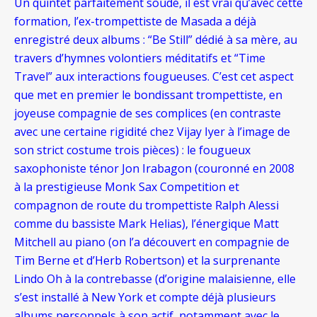
Un quintet parfaitement soudé, il est vrai qu’avec cette
formation, l’ex-trompettiste de Masada a déjà
enregistré deux albums : “Be Still” dédié à sa mère, au
travers d’hymnes volontiers méditatifs et “Time
Travel” aux interactions fougueuses. C’est cet aspect
que met en premier le bondissant trompettiste, en
joyeuse compagnie de ses complices (en contraste
avec une certaine rigidité chez Vijay Iyer à l’image de
son strict costume trois pièces) : le fougueux
saxophoniste ténor Jon Irabagon (couronné en 2008
à la prestigieuse Monk Sax Competition et
compagnon de route du trompettiste Ralph Alessi
comme du bassiste Mark Helias), l’énergique Matt
Mitchell au piano (on l’a découvert en compagnie de
Tim Berne et d’Herb Robertson) et la surprenante
Lindo Oh à la contrebasse (d’origine malaisienne, elle
s’est installé à New York et compte déjà plusieurs
albums personnels à son actif, notamment avec le