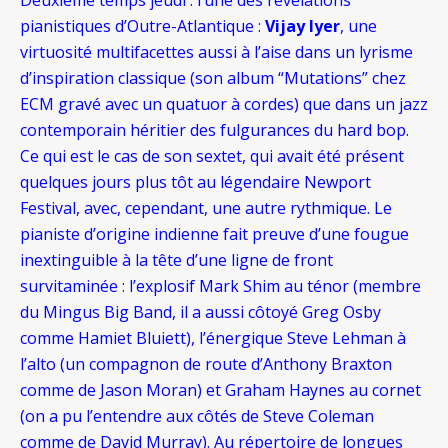
Deuxième temps jeudi : l’une des révélations
pianistiques d’Outre-Atlantique :
Vijay Iyer
, une
virtuosité multifacettes aussi à l’aise dans un lyrisme
d’inspiration classique (son album “Mutations” chez
ECM gravé avec un quatuor à cordes) que dans un jazz
contemporain héritier des fulgurances du hard bop.
Ce qui est le cas de son sextet, qui avait été présent
quelques jours plus tôt au légendaire Newport
Festival, avec, cependant, une autre rythmique. Le
pianiste d’origine indienne fait preuve d’une fougue
inextinguible à la tête d’une ligne de front
survitaminée : l’explosif Mark Shim au ténor (membre
du Mingus Big Band, il a aussi côtoyé Greg Osby
comme Hamiet Bluiett), l’énergique Steve Lehman à
l’alto (un compagnon de route d’Anthony Braxton
comme de Jason Moran) et Graham Haynes au cornet
(on a pu l’entendre aux côtés de Steve Coleman
comme de David Murray). Au répertoire de longues