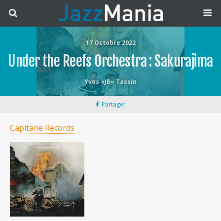
17 Octobre 2022
Under the Reefs Orchestra : Sakurajima
Yves «JB» Tassin
Partager
Capitane Records