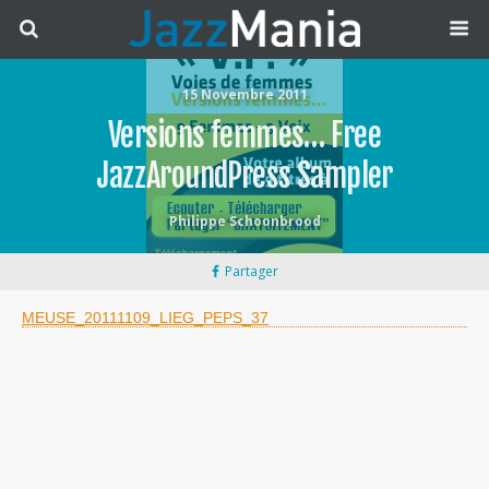
15 Novembre 2011
Versions femmes… Free
JazzAroundPress Sampler
Philippe Schoonbrood
Partager
MEUSE_20111109_LIEG_PEPS_37