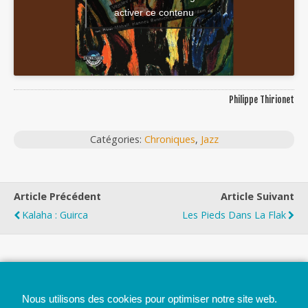
activer ce contenu
Philippe Thirionet
Catégories:
Chroniques
,
Jazz
Article Précédent
Article Suivant
Kalaha : Guirca
Les Pieds Dans La Flak
Top
Nous utilisons des cookies pour optimiser notre site web.