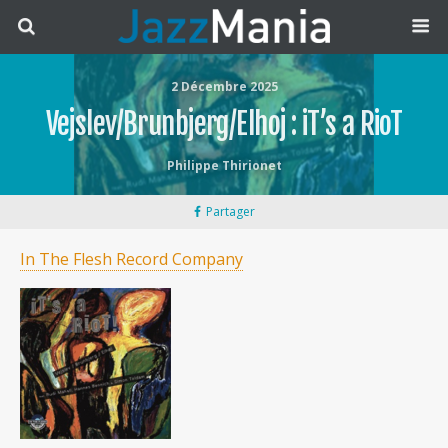
2 Décembre 2025
Vejslev/Brunbjerg/Elhoj : iT’s a RioT
Philippe Thirionet
Partager
In The Flesh Record Company