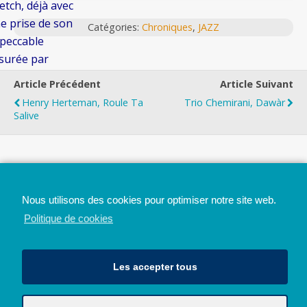
etch, déjà avec
e prise de son
Catégories:
Chroniques
,
JAZZ
peccable
surée par
rard de Haro
Article Précédent
Article Suivant
 studio La
Henry Herteman, Roule Ta
Trio Chemirani, Dawàr
issonne de
Salive
rnes les
ntaines. Ont
ivi les cédés
Top
tant donné” en
02, “L’indicible”
Nous utilisons des cookies pour optimiser notre site web.
Mobile
Bureau
 2006, avec
Politique de cookies
toine Banville,
is, “Le temps
Les accepter tous
’il faut” en
08 et “Pour”