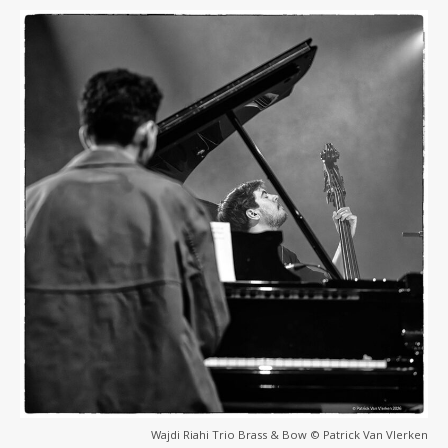
Wajdi Riahi Trio Brass & Bow © Patrick Van Vlerken