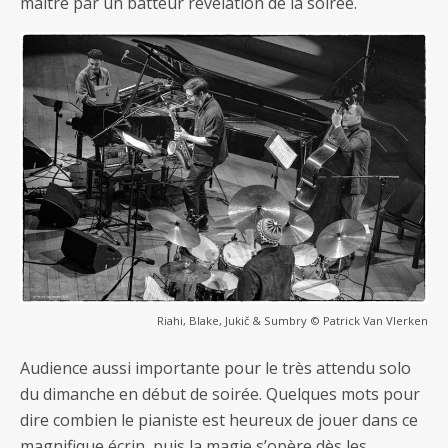
maître par un batteur révélation de la soirée.
Riahi, Blake, Jukič & Sumbry © Patrick Van Vlerken
Audience aussi importante pour le très attendu solo
du dimanche en début de soirée. Quelques mots pour
dire combien le pianiste est heureux de jouer dans ce
magnifique écrin, puis la magie s’opère dès les