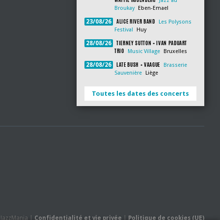
Jazz au
Broukay
Eben-Emael
ALICE RIVER BAND
23/08/26
Les Polysons
Festival
Huy
TIERNEY SUTTON + IVAN PADUART
28/08/26
TRIO
Music Village
Bruxelles
LATE BUSH + VAAGUE
28/08/26
Brasserie
Sauvenière
Liège
Toutes les dates des concerts
- JazzMania |
Confidentialité et vie privée
|
Politique de cookies (UE)