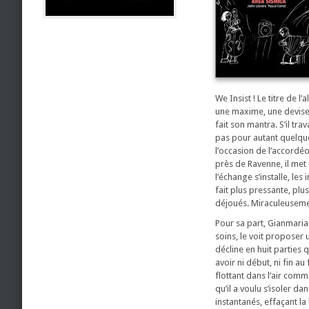
We Insist ! Le titre de 
une maxime, une devise 
fait son mantra. S’il tra
pas pour autant quelqu
l’occasion de l’accordéon
près de Ravenne, il met
l’échange s’installe, le
fait plus pressante, plu
déjoués. Miraculeusement
Pour sa part, Gianmaria
soins, le voit proposer 
décline en huit parties 
avoir ni début, ni fin a
flottant dans l’air com
qu’il a voulu s’isoler d
instantanés, effaçant la