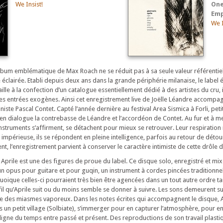
We Insist!
One
Emp
We I
l’album emblématique de Max Roach ne se réduit pas à sa seule valeur référentielle
éclairée. Etabli depuis deux ans dans la grande périphérie milanaise, le label
vaille à la confection d’un catalogue essentiellement dédié à des artistes du cru, il
es entrées exogènes. Ainsi cet enregistrement live de Joëlle Léandre accompa
iste Pascal Contet. Capté l’année dernière au festival Area Sismica à Forli, petite
 en dialogue la contrebasse de Léandre et l’accordéon de Contet. Au fur et à 
s instruments s’affirment, se détachent pour mieux se retrouver. Leur respiration
s impérieuse, ils se répondent en pleine intelligence, parfois au retour de détou
, l’enregistrement parvient à conserver le caractère intimiste de cette drôle d
 Aprile est une des figures de proue du label. Ce disque solo, enregistré et mix
un opus pour guitare et pour guqin, un instrument à cordes pincées traditionnel 
quoique celles-ci pourraient très bien être agencées dans un tout autre ordre ta
u fil qu’Aprile suit ou du moins semble se donner à suivre. Les sons demeurent 
me des miasmes vaporeux. Dans les notes écrites qui accompagnent le disque, 
ans un petit village (Solbiate), s’immerger pour en capturer l’atmosphère, pour en
 ligne du temps entre passé et présent. Des reproductions de son travail plasti