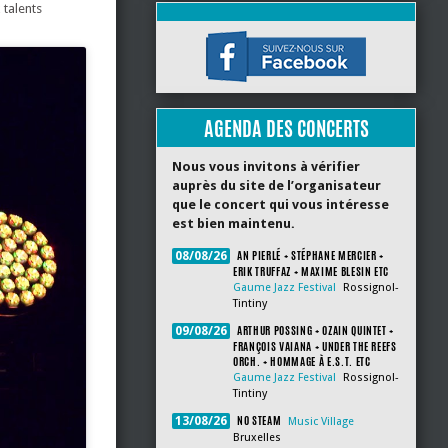
 talents
AGENDA DES CONCERTS
Nous vous invitons à vérifier
auprès du site de l’organisateur
que le concert qui vous intéresse
est bien maintenu.
AN PIERLÉ + STÉPHANE MERCIER +
08/08/26
ERIK TRUFFAZ + MAXIME BLESIN ETC
Gaume Jazz Festival
Rossignol-
Tintiny
ARTHUR POSSING + OZAIN QUINTET +
09/08/26
FRANÇOIS VAIANA + UNDER THE REEFS
ORCH. + HOMMAGE À E.S.T. ETC
Gaume Jazz Festival
Rossignol-
Tintiny
NO STEAM
13/08/26
Music Village
Bruxelles