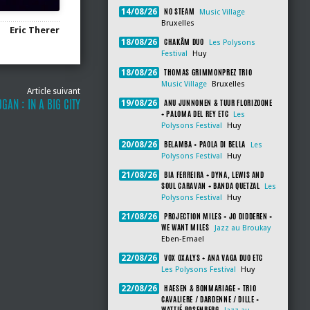
NO STEAM
14/08/26
Music Village
Bruxelles
Eric Therer
CHAKÂM DUO
18/08/26
Les Polysons
Festival
Huy
THOMAS GRIMMONPREZ TRIO
18/08/26
Music Village
Bruxelles
Article suivant
GAN : IN A BIG CITY
ANU JUNNONEN & TUUR FLORIZOONE
19/08/26
+ PALOMA DEL REY ETC
Les
Polysons Festival
Huy
BELAMBA + PAOLA DI BELLA
20/08/26
Les
Polysons Festival
Huy
BIA FERREIRA + DYNA, LEWIS AND
21/08/26
SOUL CARAVAN + BANDA QUETZAL
Les
Polysons Festival
Huy
PROJECTION MILES + JO DIDDEREN +
21/08/26
WE WANT MILES
Jazz au Broukay
Eben-Emael
VOX OXALYS + ANA VAGA DUO ETC
22/08/26
Les Polysons Festival
Huy
HAESEN & BONMARIAGE + TRIO
22/08/26
CAVALIERE / DARDENNE / DILLE +
WATTIÉ ROSENBERG