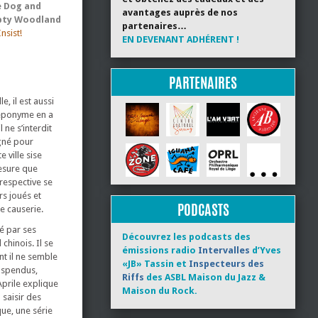
 Dog and
avantages auprès de nos
ty Woodland
partenaires…
nsist!
EN DEVENANT ADHÉRENT !
PARTENAIRES
, il est aussi
 éponyme en a
 ne s’interdit
gné pour
 ville sise
mesure que
 respective se
rs joués et
PODCASTS
e causerie.
é par ses
Découvrez les podcasts des
chinois. Il se
émissions radio
Intervalles
d’Yves
nt il ne semble
«JB» Tassin et
Inspecteurs des
suspendus,
Riffs
des ASBL Maison du Jazz &
Aprile explique
Maison du Rock.
 saisir des
que, une série