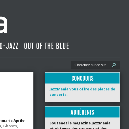
O-JAZZ
OUT OF THE BLUE
CONCOURS
JazzMania vous offre des places de
concerts.
ADHÉRENTS
nmaria Aprile
Soutenez le magazine JazzMania
n, Ghosts,
et obtenez des cadeaux et des