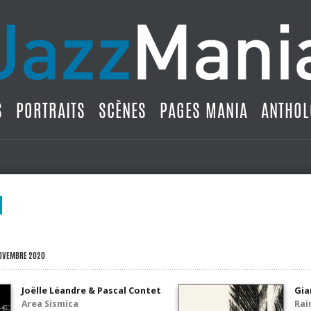
S
PORTRAITS
SCÈNES
PAGES MANIA
ANTHOL
NOVEMBRE 2020
Joëlle Léandre & Pascal Contet
Gia
Area Sismica
Rai