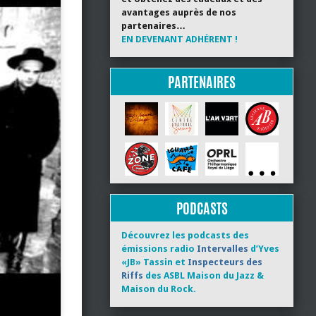
avantages auprès de nos
partenaires…
EN DEVENANT ADHÉRENT !
PARTENAIRES
PODCASTS
Découvrez les podcasts des
émissions radio
Intervalles
d’Yves
«JB» Tassin et
Inspecteurs des
Riffs
des ASBL Maison du Jazz &
Maison du Rock.