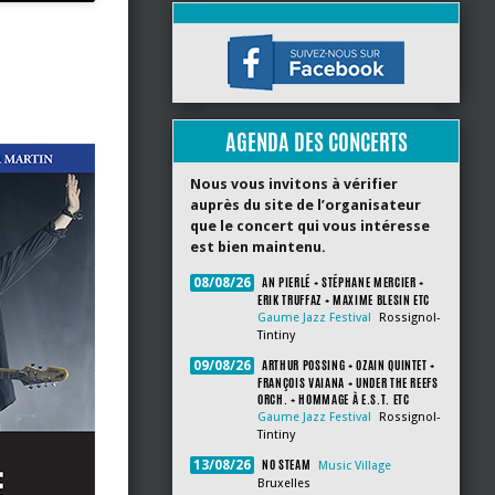
AGENDA DES CONCERTS
Nous vous invitons à vérifier
auprès du site de l’organisateur
que le concert qui vous intéresse
est bien maintenu.
AN PIERLÉ + STÉPHANE MERCIER +
08/08/26
ERIK TRUFFAZ + MAXIME BLESIN ETC
Gaume Jazz Festival
Rossignol-
Tintiny
ARTHUR POSSING + OZAIN QUINTET +
09/08/26
FRANÇOIS VAIANA + UNDER THE REEFS
ORCH. + HOMMAGE À E.S.T. ETC
Gaume Jazz Festival
Rossignol-
Tintiny
NO STEAM
13/08/26
Music Village
Bruxelles