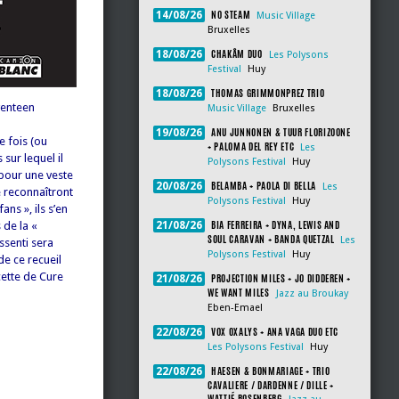
NO STEAM
14/08/26
Music Village
Bruxelles
CHAKÂM DUO
18/08/26
Les Polysons
Festival
Huy
THOMAS GRIMMONPREZ TRIO
18/08/26
venteen
Music Village
Bruxelles
ANU JUNNONEN & TUUR FLORIZOONE
19/08/26
e fois (ou
+ PALOMA DEL REY ETC
Les
sur lequel il
Polysons Festival
Huy
 pour une veste
BELAMBA + PAOLA DI BELLA
20/08/26
Les
e reconnaîtront
Polysons Festival
Huy
ns », ils s’en
BIA FERREIRA + DYNA, LEWIS AND
 de la «
21/08/26
SOUL CARAVAN + BANDA QUETZAL
Les
ssenti sera
Polysons Festival
Huy
de ce recueil
ette de Cure
PROJECTION MILES + JO DIDDEREN +
21/08/26
WE WANT MILES
Jazz au Broukay
Eben-Emael
VOX OXALYS + ANA VAGA DUO ETC
22/08/26
Les Polysons Festival
Huy
HAESEN & BONMARIAGE + TRIO
22/08/26
CAVALIERE / DARDENNE / DILLE +
WATTIÉ ROSENBERG