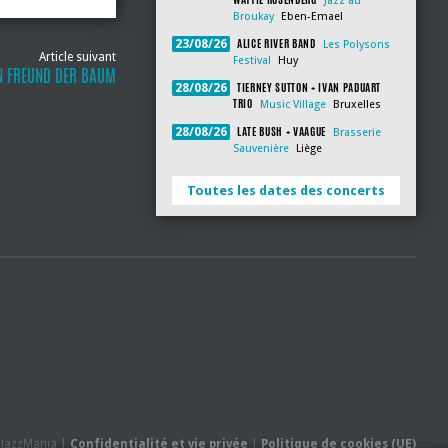
Jazz au
Broukay
Eben-Emael
ALICE RIVER BAND
23/08/26
Les Polysons
Article suivant
Festival
Huy
N FREUND DER BAUM
TIERNEY SUTTON + IVAN PADUART
28/08/26
TRIO
Music Village
Bruxelles
LATE BUSH + VAAGUE
28/08/26
Brasserie
Sauvenière
Liège
Toutes les dates des concerts
- JazzMania |
Confidentialité et vie privée
|
Politique de cookies (UE)