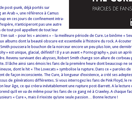
de post-punk, déjà portés sur
ling an Arab », une référence à Camus
up en ces jours de confinement intra-
’espère, n’anticiperont pas une autre
s de tout poil appellent de tout leur
’en suit – pour les « anciens » – la meilleure période de Cure. Le binôme « Se
eux albums dont la beauté obscure est essentielle à l’histoire du rock. A écouter
 Smith poussera le bouchon de la noirceur encore un peu plus loin, une dernièr
» est unique, glacial, définitif ! Il y a un avant « Pornography », puis un après 
ndre. Revenu survivant des abysses, Robert Smith change son allure de corbeau
nte. Il lâche ainsi sans émois les fans de la première heure dont beaucoup ne s
neuse, dont le hit « The Lovecats » symbolise la rupture. Dans ce « paroles de fa
ent de façon inconsciente. The Cure, à longueur d’existence, a créé ses adeptes
ssus de générations différentes. Si vous interrogez les fans de Pink Floyd, le re
on leur âge, ce qui créera inévitablement une rupture post-Barrett. A la lecture 
rend qu’il en va de même pour les fans de ce gang né à Crawley. A chaque fac
plusieurs « Cure », mais il n’existe qu’une seule passion… Bonne lecture !