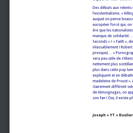
Des débuts aux relents 
l’existentialisme. « Kil
auquel on pense beauco
européen forcé qui, on l
ère que les nationaliste
manque de solidarité… S
Seconds » / « Faith », d
inlassablement ! Robert
presque)… « Pornography 
sera peu utile de s’éte
nettement plus scintilla
plus dans cette pop lumi
expliquent et en débatt
madeleine de Proust », i
clairement différent sel
de témoignages, on app
son fan ! Oui, il existe 
Joseph « YT » Boulier