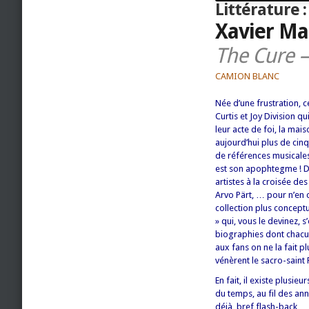
Littérature 
Xavier Ma
The Cure –
CAMION BLANC
Née d’une frustration, 
Curtis et Joy Division q
leur acte de foi, la ma
aujourd’hui plus de cin
de références musicales. 
est son apophtegme ! D
artistes à la croisée d
Arvo Pärt, … pour n’en 
collection plus conceptu
» qui, vous le devinez, s
biographies dont chacun
aux fans on ne la fait p
vénèrent le sacro-saint 
En fait, il existe plusieu
du temps, au fil des an
déjà, bref flash-back…