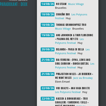
PARADOXANT : DEUX
NO STEAM
14/08/26
Music Village
Bruxelles
CHAKÂM DUO
18/08/26
Les Polysons
Festival
Huy
THOMAS GRIMMONPREZ TRIO
18/08/26
Music Village
Bruxelles
ANU JUNNONEN & TUUR FLORIZOONE
19/08/26
+ PALOMA DEL REY ETC
Les
Polysons Festival
Huy
BELAMBA + PAOLA DI BELLA
20/08/26
Les
Polysons Festival
Huy
BIA FERREIRA + DYNA, LEWIS AND
21/08/26
SOUL CARAVAN + BANDA QUETZAL
Les
Polysons Festival
Huy
PROJECTION MILES + JO DIDDEREN +
21/08/26
WE WANT MILES
Jazz au Broukay
Eben-Emael
VOX OXALYS + ANA VAGA DUO ETC
22/08/26
Les Polysons Festival
Huy
HAESEN & BONMARIAGE + TRIO
22/08/26
CAVALIERE / DARDENNE / DILLE +
WATTIÉ ROSENBERG