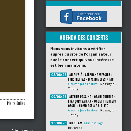
AGENDA DES CONCERTS
Nous vous invitons à vérifier
auprès du site de l’organisateur
que le concert qui vous intéresse
est bien maintenu.
AN PIERLÉ + STÉPHANE MERCIER +
08/08/26
ERIK TRUFFAZ + MAXIME BLESIN ETC
Gaume Jazz Festival
Rossignol-
Tintiny
ARTHUR POSSING + OZAIN QUINTET +
09/08/26
FRANÇOIS VAIANA + UNDER THE REEFS
Pierre Dulieu
ORCH. + HOMMAGE À E.S.T. ETC
Gaume Jazz Festival
Rossignol-
Tintiny
NO STEAM
13/08/26
Music Village
Bruxelles
Article suivant