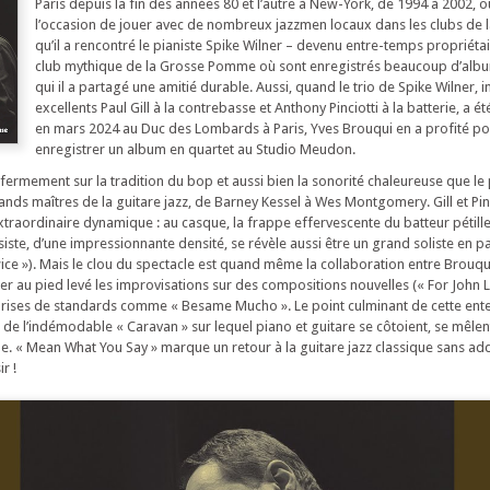
Paris depuis la fin des années 80 et l’autre à New-York, de 1994 à 2002, où
l’occasion de jouer avec de nombreux jazzmen locaux dans les clubs de la v
qu’il a rencontré le pianiste Spike Wilner – devenu entre-temps propriétai
club mythique de la Grosse Pomme où sont enregistrés beaucoup d’album
qui il a partagé une amitié durable. Aussi, quand le trio de Spike Wilner, i
excellents Paul Gill à la contrebasse et Anthony Pinciotti à la batterie, a
en mars 2024 au Duc des Lombards à Paris, Yves Brouqui en a profité pour
enregistrer un album en quartet au Studio Meudon.
fermement sur la tradition du bop et aussi bien la sonorité chaleureuse que le 
ands maîtres de la guitare jazz, de Barney Kessel à Wes Montgomery. Gill et Pinc
xtraordinaire dynamique : au casque, la frappe effervescente du batteur pétill
iste, d’une impressionnante densité, se révèle aussi être un grand soliste en par
ice »). Mais le clou du spectacle est quand même la collaboration entre Brouqui e
ner au pied levé les improvisations sur des compositions nouvelles (« For John 
rises de standards comme « Besame Mucho ». Le point culminant de cette enten
 de l’indémodable « Caravan » sur lequel piano et guitare se côtoient, se mêlent
e. « Mean What You Say » marque un retour à la guitare jazz classique sans addit
r !