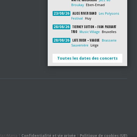
Jazz au
Broukay
Eben-Emael
ALICE RIVER BAND
23/08/26
Les Polysons
Festival
Huy
TIERNEY SUTTON + IVAN PADUART
28/08/26
TRIO
Music Village
Bruxelles
LATE BUSH + VAAGUE
28/08/26
Brasserie
Sauvenière
Liège
Toutes les dates des concerts
- JazzMania |
Confidentialité et vie privée
|
Politique de cookies (UE)