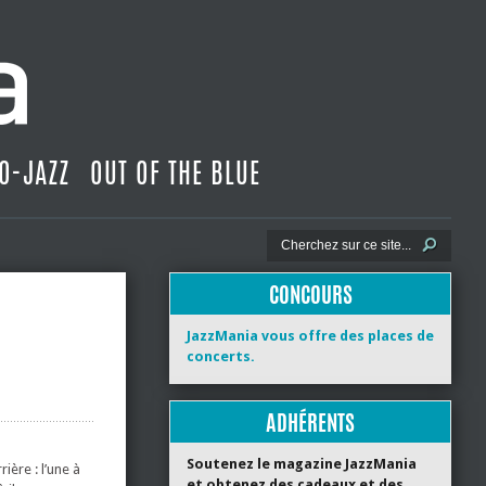
O-JAZZ
OUT OF THE BLUE
CONCOURS
JazzMania vous offre des places de
concerts.
ADHÉRENTS
Soutenez le magazine JazzMania
ière : l’une à
et obtenez des cadeaux et des