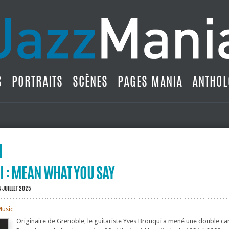
S
PORTRAITS
SCÈNES
PAGES MANIA
ANTHOL
 : MEAN WHAT YOU SAY
4 JUILLET 2025
Music
Originaire de Grenoble, le guitariste Yves Brouqui a mené une double carr