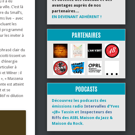
 il a eu
avantages auprès de nos
ille. C’est là
partenaires…
re du Small’s,
EN DEVENANT ADHÉRENT !
s live – avec
ncluant les
 été programmé
PARTENAIRES
 les inviter à
phrasé clair du
iotti tissent un
e d’énergie
ticulier à
t Wilner : il
L », « Massena
te est atteint
PODCASTS
 et se
if ni dilution
Découvrez les podcasts des
émissions radio
Intervalles
d’Yves
«JB» Tassin et
Inspecteurs des
Riffs
des ASBL Maison du Jazz &
Maison du Rock.