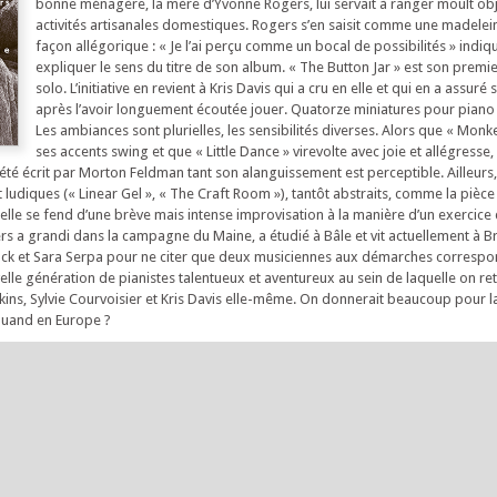
bonne ménagère, la mère d’Yvonne Rogers, lui servait à ranger moult ob
activités artisanales domestiques. Rogers s’en saisit comme une madelei
façon allégorique : « Je l’ai perçu comme un bocal de possibilités » indiq
expliquer le sens du titre de son album. « The Button Jar » est son premi
solo. L’initiative en revient à Kris Davis qui a cru en elle et qui en a assur
après l’avoir longuement écoutée jouer. Quatorze miniatures pour piano
Les ambiances sont plurielles, les sensibilités diverses. Alors que « Monkey
ses accents swing et que « Little Dance » virevolte avec joie et allégresse
 été écrit par Morton Feldman tant son alanguissement est perceptible. Ailleurs,
 ludiques (« Linear Gel », « The Craft Room »), tantôt abstraits, comme la pièc
, elle se fend d’une brève mais intense improvisation à la manière d’un exercice 
rs a grandi dans la campagne du Maine, a étudié à Bâle et vit actuellement à Br
ock et Sara Serpa pour ne citer que deux musiciennes aux démarches correspon
velle génération de pianistes talentueux et aventureux au sein de laquelle on re
ns, Sylvie Courvoisier et Kris Davis elle-même. On donnerait beaucoup pour la
 quand en Europe ?