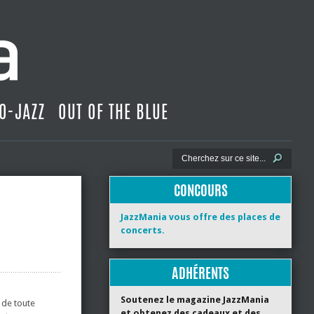
O-JAZZ
OUT OF THE BLUE
CONCOURS
JazzMania vous offre des places de
concerts.
ADHÉRENTS
Soutenez le magazine JazzMania
r de toute
et obtenez des cadeaux et des