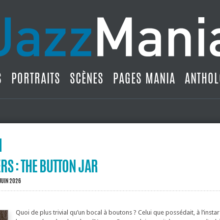
S
PORTRAITS
SCÈNES
PAGES MANIA
ANTHOL
S : THE BUTTON JAR
JUIN 2026
Quoi de plus trivial qu’un bocal à boutons ? Celui que possédait, à l’insta