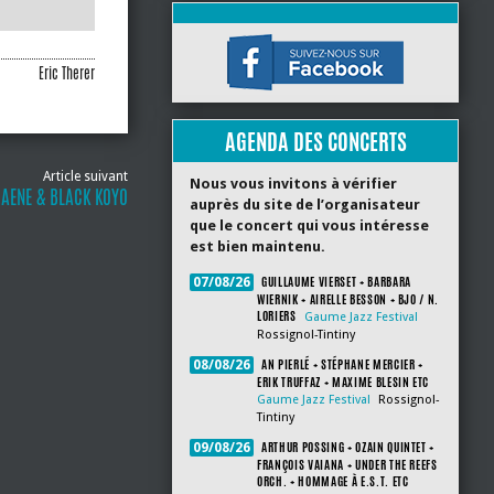
Eric Therer
AGENDA DES CONCERTS
Article suivant
Nous vous invitons à vérifier
RAENE & BLACK KOYO
auprès du site de l’organisateur
que le concert qui vous intéresse
est bien maintenu.
GUILLAUME VIERSET + BARBARA
07/08/26
WIERNIK + AIRELLE BESSON + BJO / N.
LORIERS
Gaume Jazz Festival
Rossignol-Tintiny
AN PIERLÉ + STÉPHANE MERCIER +
08/08/26
ERIK TRUFFAZ + MAXIME BLESIN ETC
Gaume Jazz Festival
Rossignol-
Tintiny
ARTHUR POSSING + OZAIN QUINTET +
09/08/26
FRANÇOIS VAIANA + UNDER THE REEFS
ORCH. + HOMMAGE À E.S.T. ETC