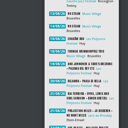
Gaume Jazz Festival
Rossignol-
Tintiny
NO STEAM
13/08/26
Music Village
Bruxelles
NO STEAM
14/08/26
Music Village
Bruxelles
CHAKÂM DUO
18/08/26
Les Polysons
Festival
Huy
THOMAS GRIMMONPREZ TRIO
18/08/26
Music Village
Bruxelles
ANU JUNNONEN & TUUR FLORIZOONE
19/08/26
+ PALOMA DEL REY ETC
Les
Polysons Festival
Huy
BELAMBA + PAOLA DI BELLA
20/08/26
Les
Polysons Festival
Huy
BIA FERREIRA + DYNA, LEWIS AND
21/08/26
SOUL CARAVAN + BANDA QUETZAL
Les
Polysons Festival
Huy
PROJECTION MILES + JO DIDDEREN +
21/08/26
WE WANT MILES
Jazz au Broukay
Eben-Emael
VOX OXALYS + ANA VAGA DUO ETC