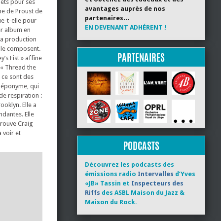
jets pour ses
avantages auprès de nos
ne de Proust de
partenaires…
ue-t-elle pour
EN DEVENANT ADHÉRENT !
er album en
é sa production
 le composent.
PARTENAIRES
’s Fist » affine
, « Thread the
 ce sont des
e éponyme, qui
de respiration :
ooklyn. Elle a
dantes. Elle
trouve Craig
 voir et
PODCASTS
Découvrez les podcasts des
émissions radio
Intervalles
d’Yves
«JB» Tassin et
Inspecteurs des
Riffs
des ASBL Maison du Jazz &
Maison du Rock.