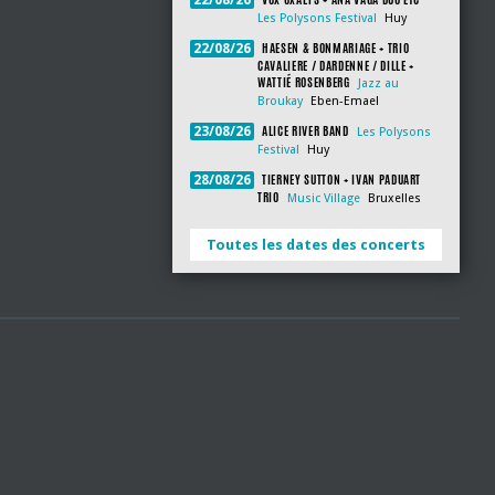
22/08/26
Les Polysons Festival
Huy
HAESEN & BONMARIAGE + TRIO
22/08/26
CAVALIERE / DARDENNE / DILLE +
WATTIÉ ROSENBERG
Jazz au
Broukay
Eben-Emael
ALICE RIVER BAND
23/08/26
Les Polysons
Festival
Huy
TIERNEY SUTTON + IVAN PADUART
28/08/26
TRIO
Music Village
Bruxelles
Toutes les dates des concerts