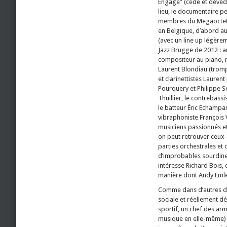
Engage” (cédé et dévéd
lieu, le documentaire p
membres du Megaoctet 
en Belgique, d’abord au
(avec un line up légèrem
Jazz Brugge de 2012 : a
compositeur au piano, 
Laurent Blondiau (tromp
et clarinettistes Laure
Pourquery et Philippe Se
Thuillier, le contrebass
le batteur Éric Echampar
vibraphoniste François 
musiciens passionnés et
on peut retrouver ceux-
parties orchestrales et 
d’improbables sourdines
intéresse Richard Bois, c
manière dont Andy Emler 
Comme dans d’autres de 
sociale et réellement dé
sportif, un chef des ar
musique en elle-même) à 