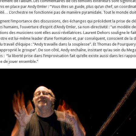
rement de l’album. Les commentaires de ces témoins extérieurs sont significat
is en place par Andy Emler : “Vous êtes un guide, plus qu’un chef, un coordina
rité… L’orchestre ne fonctionne pas de manière pyramidale. Tout le monde doit 
ignent l’importance des discussions, des échanges qui précèdent la prise de déc
s humains, l’ouverture d’esprit d’Andy Emler, sa non-directivité : “un modèle de
ons des musiciens sont elles aussi révélatrices. Laurent Dehors souligne le fa
tre est lui-même leader d’une formation et, par conséquent, conscient de la di
du travail d’équipe : “Andy travaille dans la souplesse”. Et Thomas de Pourquer
approprié le groupe”. De son côté, Andy enchaîne, insistant qu’au sein du Megaoc
 : “la liberté prise dans l’improvisation fait qu’elle existe aussi dans les rapp
ie de jouer ensemble.”