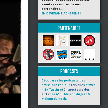
avantages auprès de nos
partenaires…
EN DEVENANT ADHÉRENT !
PARTENAIRES
PODCASTS
Découvrez les podcasts des
émissions radio
Intervalles
d’Yves
«JB» Tassin et
Inspecteurs des
Riffs
des ASBL Maison du Jazz &
Maison du Rock.