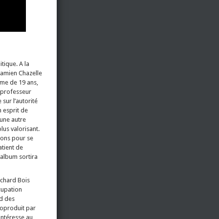
tique. A la
Damien Chazelle
mme de 19 ans,
 professeur
sur l’autorité
n esprit de
 une autre
lus valorisant.
ions pour se
atient de
’album sortira
ichard Bois
cupation
id des
oproduit par
intéresse au