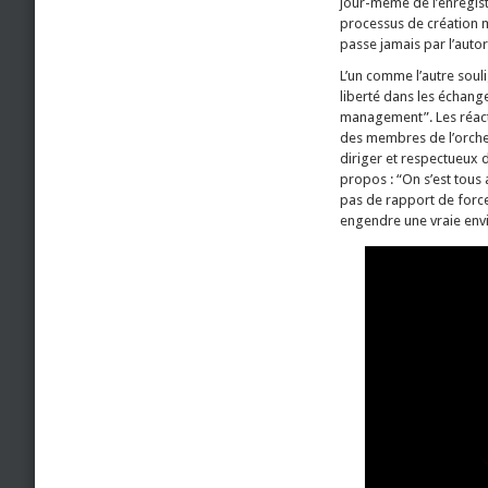
jour-même de l’enregist
processus de création m
passe jamais par l’auto
L’un comme l’autre soul
liberté dans les échange
management”. Les réacti
des membres de l’orches
diriger et respectueux 
propos : “On s’est tous 
pas de rapport de forces
engendre une vraie env