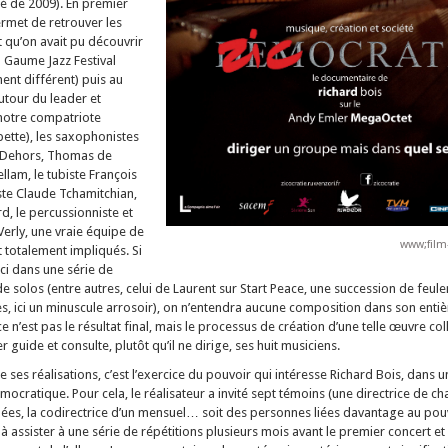
é de 2009). En premier
ermet de retrouver les
qu’on avait pu découvrir
 Gaume Jazz Festival
ent différent) puis au
utour du leader et
notre compatriote
ette), les saxophonistes
nt Dehors, Thomas de
llam, le tubiste François
iste Claude Tchamitchian,
d, le percussionniste et
Verly, une vraie équipe de
www;film
 totalement impliqués. Si
ci dans une série de
de solos (entre autres, celui de Laurent sur Start Peace, une succession de feu
, ici un minuscule arrosoir), on n’entendra aucune composition dans son entièr
e n’est pas le résultat final, mais le processus de création d’une telle œuvre coll
guide et consulte, plutôt qu’il ne dirige, ses huit musiciens.
ses réalisations, c’est l’exercice du pouvoir qui intéresse Richard Bois, dans 
mocratique. Pour cela, le réalisateur a invité sept témoins (une directrice de ch
mées, la codirectrice d’un mensuel… soit des personnes liées davantage au pouv
assister à une série de répétitions plusieurs mois avant le premier concert et 