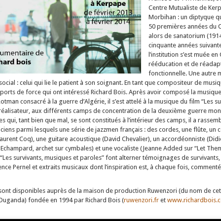
Centre Mutualiste de Kerp
Morbihan : un diptyque qu
50 premières années du C
alors de sanatorium (1914
cinquante années suivant
l’institution s’est muée en
rééducation et de réadap
fonctionnelle. Une autre 
ocial : celui qui lie le patient à son soignant. En tant que compositeur de musiq
rapports de force qui ont intéressé Richard Bois. Après avoir composé la musiqu
Rotman consacré à la guerre d’Algérie, il s’est attelé à la musique du film “Les s
réalisateur, aux différents camps de concentration de la deuxième guerre mon
es qui, tant bien que mal, se sont constitués à l’intérieur des camps, il a rasse
iens parmi lesquels une série de jazzmen français : des cordes, une flûte, un c
aurent Coq), une guitare acoustique (David Chevalier), un accordéonniste (Didie
Echampard, archet sur cymbales) et une vocaliste (Jeanne Added sur “Let The
“Les survivants, musiques et paroles” font alterner témoignages de survivants, 
nce Pernel et extraits musicaux dont l’inspiration est, à chaque fois, commenté
s sont disponibles auprès de la maison de production Ruwenzori (du nom de c
’Ouganda) fondée en 1994 par Richard Bois (
ruwenzori.fr
et
www.richardbois.