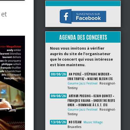
 et
AGENDA DES CONCERTS
Nous vous invitons à vérifier
auprès du site de l’organisateur
que le concert qui vous intéresse
est bien maintenu.
AN PIERLÉ + STÉPHANE MERCIER +
08/08/26
ERIK TRUFFAZ + MAXIME BLESIN ETC
Gaume Jazz Festival
Rossignol-
Tintiny
ARTHUR POSSING + OZAIN QUINTET +
09/08/26
FRANÇOIS VAIANA + UNDER THE REEFS
ORCH. + HOMMAGE À E.S.T. ETC
Gaume Jazz Festival
Rossignol-
Tintiny
NO STEAM
13/08/26
Music Village
Bruxelles