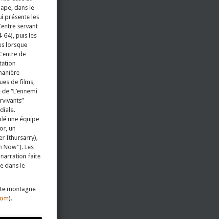
ape, dans le
i présente les
entre servant
-64), puis les
es lorsque
 Centre de
tation
manière
ues de films,
e de “L’ennemi
urvivants”
diale.
mblé une équipe
or, un
r Ithursarry),
m Now”). Les
narration faite
e dans le
ette montagne
com
).