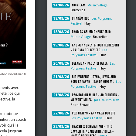
NO STEAM
14/08/26
Music Village
Bruxelles
CHAKÂM DUO
18/08/26
Les Polysons
Festival
Huy
THOMAS GRIMMONPREZ TRIO
18/08/26
Music Village
Bruxelles
ANU JUNNONEN & TUUR FLORIZOONE
19/08/26
+ PALOMA DEL REY ETC
Les
Polysons Festival
Huy
BELAMBA + PAOLA DI BELLA
20/08/26
Les
Polysons Festival
Huy
-documentaire.fr
BIA FERREIRA + DYNA, LEWIS AND
21/08/26
SOUL CARAVAN + BANDA QUETZAL
Les
Polysons Festival
Huy
lements avec
eté : ce qui
PROJECTION MILES + JO DIDDEREN +
21/08/26
ective, la
WE WANT MILES
Jazz au Broukay
Eben-Emael
VOX OXALYS + ANA VAGA DUO ETC
22/08/26
une optique
Les Polysons Festival
Huy
antier, un coach
oir qu’à la
HAESEN & BONMARIAGE + TRIO
22/08/26
cela jusqu’au
CAVALIERE / DARDENNE / DILLE +
WATTIÉ ROSENBERG