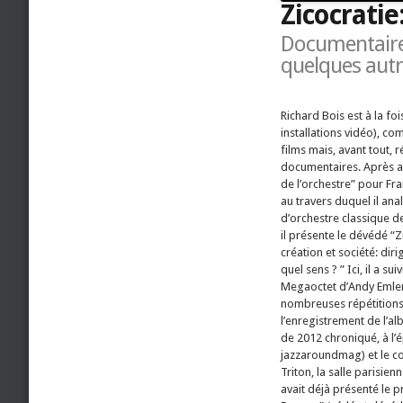
Zicocratie
Documentaire 
quelques autre
Richard Bois est à la foi
installations vidéo), c
films mais, avant tout, r
documentaires. Après av
de l’orchestre” pour Fr
au travers duquel il anal
d’orchestre classique 
il présente le dévédé “Z
création et société: di
quel sens ? ”
Ici, il a su
Megaoctet d’Andy Emler
nombreuses répétitions
l’enregistrement de l’al
de 2012 chroniqué, à l’é
jazzaroundmag) et le c
Triton, la salle parisien
avait déjà présenté le p