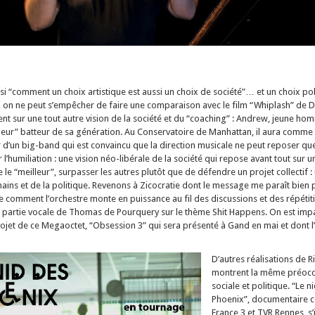
i “comment un choix artistique est aussi un choix de société”… et un choix poli
, on ne peut s’empêcher de faire une comparaison avec le film “Whiplash” de 
ent sur une tout autre vision de la société et du “coaching” : Andrew, jeune ho
lleur” batteur de sa génération. Au Conservatoire de Manhattan, il aura comme
 d’un big-band qui est convaincu que la direction musicale ne peut reposer que 
 l’humiliation : une vision néo-libérale de la société qui repose avant tout sur u
re le “meilleur”, surpasser les autres plutôt que de défendre un projet collectif :
ains et de la politique.
Revenons à Zicocratie dont le message me paraît bien p
comment l’orchestre monte en puissance au fil des discussions et des répétit
a partie vocale de Thomas de Pourquery sur le thème Shit Happens. On est imp
ojet de ce Megaoctet, “Obsession 3” qui sera présenté à Gand en mai et dont l
D’autres réalisations de R
montrent la même préoc
sociale et politique. “Le n
Phoenix”, documentaire c
France 3 et TVR Rennes, s’