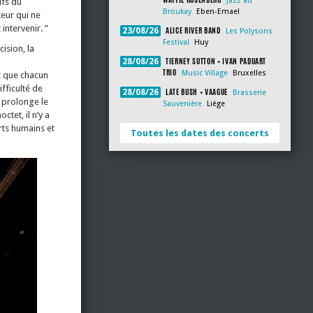
Jazz au
ifs du
Broukay
Eben-Emael
teur qui ne
intervenir. ”
ALICE RIVER BAND
23/08/26
Les Polysons
Festival
Huy
ision, la
TIERNEY SUTTON + IVAN PADUART
28/08/26
TRIO
Music Village
Bruxelles
it que chacun
fficulté de
LATE BUSH + VAAGUE
28/08/26
Brasserie
y prolonge le
Sauvenière
Liège
tet, il n’y a
orts humains et
Toutes les dates des concerts