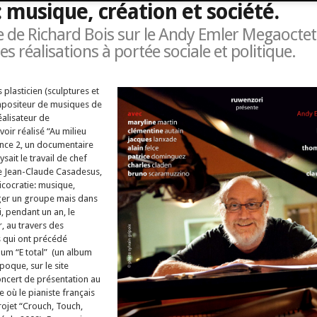
: musique, création et société.
de Richard Bois sur le Andy Emler Megaoctet
s réalisations à portée sociale et politique.
s plasticien (sculptures et
ompositeur de musiques de
éalisateur de
oir réalisé “Au milieu
ance 2, un documentaire
ysait le travail de chef
de Jean-Claude Casadesus,
icocratie: musique,
riger un groupe mais dans
ivi, pendant un an, le
, au travers des
 qui ont précédé
bum “E total” (un album
poque, sur le site
oncert de présentation au
ne où le pianiste français
rojet “Crouch, Touch,