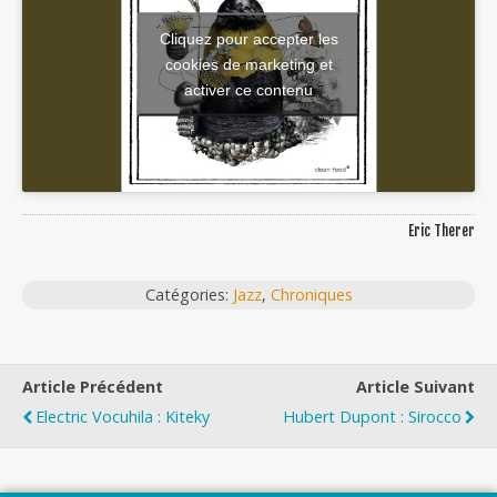
Cliquez pour accepter les
cookies de marketing et
activer ce contenu
Eric Therer
Catégories:
Jazz
,
Chroniques
Article Précédent
Article Suivant
Electric Vocuhila : Kiteky
Hubert Dupont : Sirocco