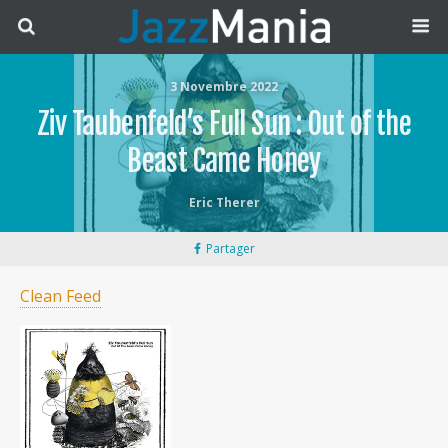
3 Novembre 2022
Ziv Taubenfeld’s Full Sun : Out of the
Beast Came Honey
Eric Therer
Partager
Clean Feed