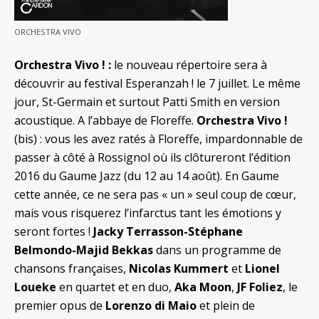
ORCHESTRA VIVO
Orchestra Vivo ! :
le nouveau répertoire sera à
découvrir au festival Esperanzah ! le 7 juillet. Le même
jour, St-Germain et surtout Patti Smith en version
acoustique. A l’abbaye de Floreffe.
Orchestra Vivo !
(bis) : vous les avez ratés à Floreffe, impardonnable de
passer à côté à Rossignol où ils clôtureront l’édition
2016 du Gaume Jazz (du 12 au 14 août). En Gaume
cette année, ce ne sera pas « un » seul coup de cœur,
mais vous risquerez l’infarctus tant les émotions y
seront fortes !
Jacky Terrasson-Stéphane
Belmondo-Majid Bekkas
dans un programme de
chansons françaises,
Nicolas Kummert
et
Lionel
Loueke
en quartet et en duo,
Aka Moon
,
JF Foliez
, le
premier opus de
Lorenzo di Maio
et plein de