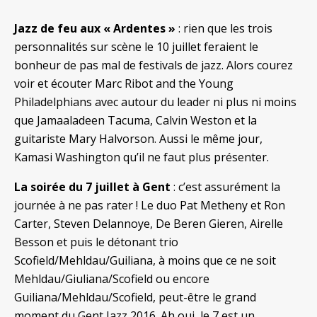
Jazz de feu aux « Ardentes »
: rien que les trois
personnalités sur scène le 10 juillet feraient le
bonheur de pas mal de festivals de jazz. Alors courez
voir et écouter Marc Ribot and the Young
Philadelphians avec autour du leader ni plus ni moins
que Jamaaladeen Tacuma, Calvin Weston et la
guitariste Mary Halvorson. Aussi le même jour,
Kamasi Washington qu’il ne faut plus présenter.
La soirée du 7 juillet à Gent
: c’est assurément la
journée à ne pas rater ! Le duo Pat Metheny et Ron
Carter, Steven Delannoye, De Beren Gieren, Airelle
Besson et puis le détonant trio
Scofield/Mehldau/Guiliana, à moins que ce ne soit
Mehldau/Giuliana/Scofield ou encore
Guiliana/Mehldau/Scofield, peut-être le grand
moment du Gent Jazz 2016. Ah oui, le 7 est un