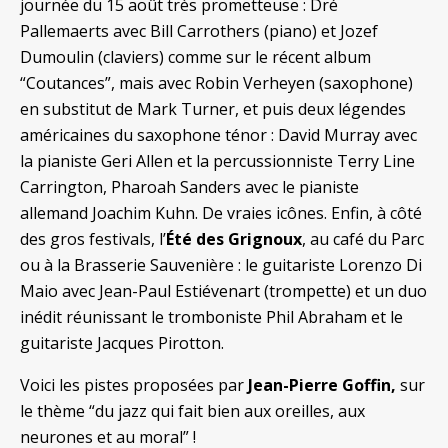
journée du 15 août très prometteuse : Dré
Pallemaerts avec Bill Carrothers (piano) et Jozef
Dumoulin (claviers) comme sur le récent album
“Coutances”, mais avec Robin Verheyen (saxophone)
en substitut de Mark Turner, et puis deux légendes
américaines du saxophone ténor : David Murray avec
la pianiste Geri Allen et la percussionniste Terry Line
Carrington, Pharoah Sanders avec le pianiste
allemand Joachim Kuhn. De vraies icônes. Enfin, à côté
des gros festivals, l’
Été des Grignoux
, au café du Parc
ou à la Brasserie Sauvenière : le guitariste Lorenzo Di
Maio avec Jean-Paul Estiévenart (trompette) et un duo
inédit réunissant le tromboniste Phil Abraham et le
guitariste Jacques Pirotton.
Voici les pistes proposées par
Jean-Pierre Goffin,
sur
le thème “du jazz qui fait bien aux oreilles, aux
neurones et au moral” !