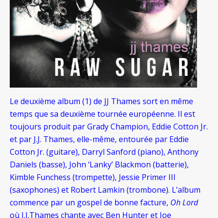
Le deuxième album (1) de JJ Thames sort en même
temps que sa deuxième tournée européenne. Il est
toujours produit par Grady Champion, Eddie Cotton Jr.
et par J.J. Thames, elle-même, entourée par Eddie
Cotton Jr. (guitare), Darryl Sanford (piano), Anthony
Daniels (basse), John ‘Lanky’ Blackmon (batterie),
Kimble Funchess (trompette), Jessie Primer III
(saxophones) et Robert Lamkin (trombone). L’album
commence par un gospel de bonne facture,
Oh Lord
où J.J.Thames chante avec Ben Hunter et Joe