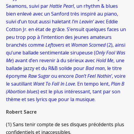
Seamons, suivi par
Hattie Pearl
, un rhythm & blues
bien enlevé avec un Sanford très inspiré au piano,
suivi d’un tout aussi haletant
I’m Leavin’
avec Eddie
Cotton Jr. en état de grâce. S’ensuit quelques faces un
peu trop pop à l’intention des jeunes amateurs
branchés comme
Leftovers
et
Woman Scorned
(2), ainsi
qu’une ballade sentimentale sirupeuse (
Only Fool Was
Me
) avant d’en revenir à du sérieux avec
Hold Me
, une
ballade jazzy et du R&B solide pour
Bad man
, le titre
éponyme
Raw Sugar
ou encore
Don’t Feel Nothin’
, voire
le sautillant
Want To Fall In Love
. En tempo lent,
Plan B
(Abortion blues
) est le plus intéressant, tant par son
thème et ses lyrics que pour la musique.
Robert Sacre
(1) Sans tenir compte de ses disques précédents plus
confidentiels et inaccessibles.