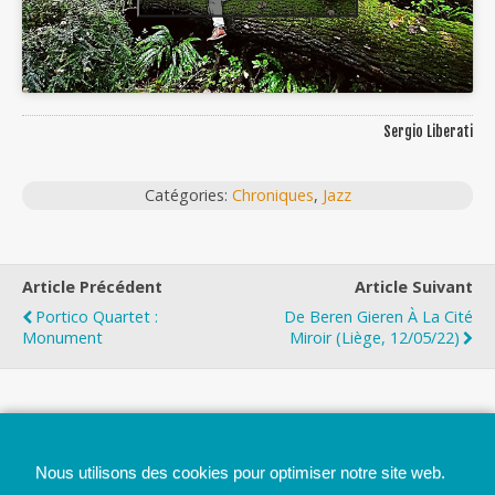
Sergio Liberati
Catégories:
Chroniques
,
Jazz
Article Précédent
Article Suivant
Portico Quartet :
De Beren Gieren À La Cité
Monument
Miroir (Liège, 12/05/22)
Top
Nous utilisons des cookies pour optimiser notre site web.
Mobile
Bureau