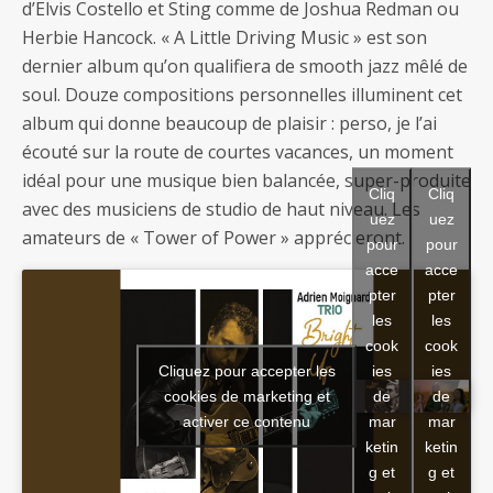
d’Elvis Costello et Sting comme de Joshua Redman ou
Herbie Hancock. « A Little Driving Music » est son
dernier album qu’on qualifiera de smooth jazz mêlé de
soul. Douze compositions personnelles illuminent cet
album qui donne beaucoup de plaisir : perso, je l’ai
écouté sur la route de courtes vacances, un moment
idéal pour une musique bien balancée, super-produite
Cliq
Cliq
avec des musiciens de studio de haut niveau. Les
uez
uez
amateurs de « Tower of Power » apprécieront.
pour
pour
acce
acce
pter
pter
les
les
cook
cook
Cliquez pour accepter les
ies
ies
cookies de marketing et
de
de
activer ce contenu
mar
mar
ketin
ketin
g et
g et