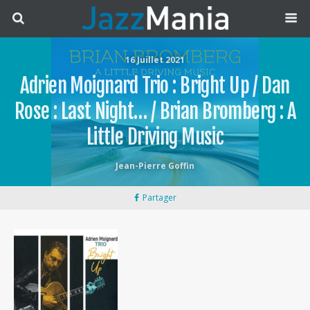
16 Juillet 2021
Adrien Moignard Trio : Bright Up / Dan
Rose : Last Night… / Brian Bromberg : A
Little Driving Music
Jean-Pierre Goffin
Partager