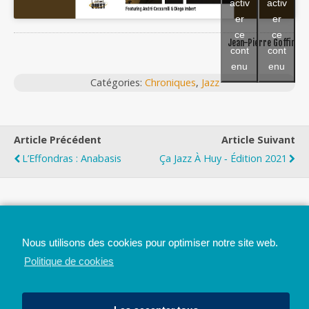
activ
activ
er
er
ce
ce
Jean-Pierre Goffin
cont
cont
enu
enu
Catégories:
Chroniques
,
Jazz
Article Précédent
Article Suivant
L’Effondras : Anabasis
Ça Jazz À Huy ‐ Édition 2021
Top
Nous utilisons des cookies pour optimiser notre site web.
Mobile
Bureau
Politique de cookies