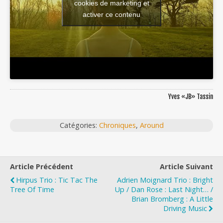
cookies de marketing et
activer ce contenu
Yves «JB» Tassin
Catégories:
Chroniques
,
Around
Article Précédent
Article Suivant
Hirpus Trio : Tic Tac The
Adrien Moignard Trio : Bright
Tree Of Time
Up / Dan Rose : Last Night… /
Brian Bromberg : A Little
Driving Music