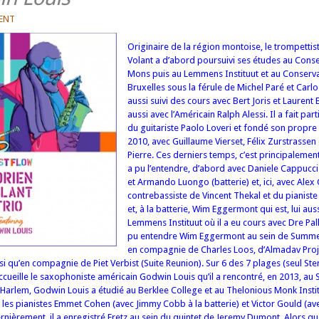
ENT
Originaire de la région montoise, le trompettis
Volant a d’abord poursuivi ses études au Cons
Mons puis au Lemmens Instituut et au Conserv
Bruxelles sous la férule de Michel Paré et Carlo
aussi suivi des cours avec Bert Joris et Laurent
aussi avec l’Américain Ralph Alessi. Il a fait par
du guitariste Paolo Loveri et fondé son propre
2010, avec Guillaume Vierset, Félix Zurstrassen
Pierre. Ces derniers temps, c’est principalement
a pu l’entendre, d’abord avec Daniele Cappucci
et Armando Luongo (batterie) et, ici, avec Alex G
contrebassiste de Vincent Thekal et du pianist
et, à la batterie, Wim Eggermont qui est, lui aus
Lemmens Instituut où il a eu cours avec Dre Pa
pu entendre Wim Eggermont au sein de Summe
en compagnie de Charles Loos, d’Almadav Proj
i qu’en compagnie de Piet Verbist (Suite Reunion). Sur 6 des 7 plages (seul Ster
accueille le saxophoniste américain Godwin Louis qu’il a rencontré, en 2013, au 
Harlem, Godwin Louis a étudié au Berklee College et au Thelonious Monk Instit
ec les pianistes Emmet Cohen (avec Jimmy Cobb à la batterie) et Victor Gould (av
nièrement, il a enregistré Eretz au sein du quintet de Jeremy Dumont. Alors qu