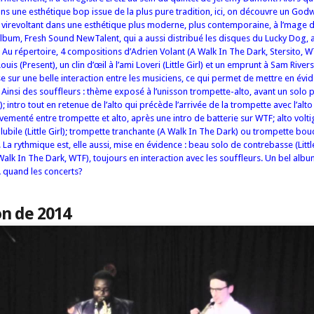
ans une esthétique bop issue de la plus pure tradition, ici, on découvre un God
t virevoltant dans une esthétique plus moderne, plus contemporaine, à l’mage d
album, Fresh Sound NewTalent, qui a aussi distribué les disques du Lucky Dog,
 Au répertoire, 4 compositions d’Adrien Volant (A Walk In The Dark, Stersito, WT
is (Present), un clin d’œil à l’ami Loveri (Little Girl) et un emprunt à Sam Rivers
 sur une belle interaction entre les musiciens, ce qui permet de mettre en évid
 Ainsi des souffleurs : thème exposé à l’unisson trompette-alto, avant un solo 
); intro tout en retenue de l’alto qui précède l’arrivée de la trompette avec l’alt
menté entre trompette et alto, après une intro de batterie sur WTF; alto voltig
ubile (Little Girl); trompette tranchante (A Walk In The Dark) ou trompette bou
o). La rythmique est, elle aussi, mise en évidence : beau solo de contrebasse (Little
alk In The Dark, WTF), toujours en interaction avec les souffleurs. Un bel albu
A quand les concerts?
n de 2014