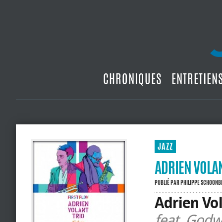
CHRONIQUES
ENTRETIEN
JAZZ
ADRIEN VOLAN
PUBLIÉ PAR
PHILIPPE SCHOON
Adrien Vol
feat. Godw