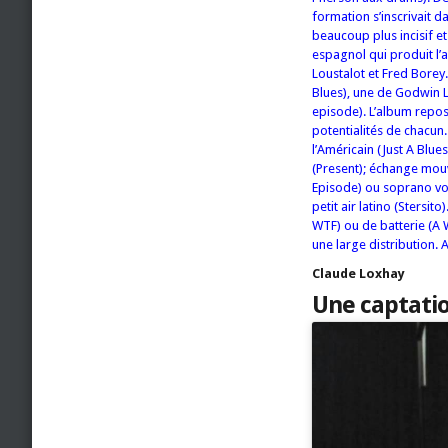
formation s’inscrivait d
beaucoup plus incisif e
espagnol qui produit l’
Loustalot et Fred Borey.
Blues), une de Godwin Lou
episode). L’album repose
potentialités de chacun.
l’Américain (Just A Blues
(Present); échange mouve
Episode) ou soprano vol
petit air latino (Stersit
WTF) ou de batterie (A W
une large distribution. 
Claude Loxhay
Une captatio