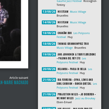
Gaume Jazz Festival
Rossignol-
Tintiny
NO STEAM
13/08/26
Music Village
Bruxelles
NO STEAM
14/08/26
Music Village
Bruxelles
CHAKÂM DUO
18/08/26
Les Polysons
Festival
Huy
THOMAS GRIMMONPREZ TRIO
18/08/26
Music Village
Bruxelles
ANU JUNNONEN & TUUR FLORIZOONE
19/08/26
+ PALOMA DEL REY ETC
Les
Polysons Festival
Huy
BELAMBA + PAOLA DI BELLA
20/08/26
Les
Polysons Festival
Huy
Article suivant
BIA FERREIRA + DYNA, LEWIS AND
21/08/26
AN-MARIE MACHADO
SOUL CARAVAN + BANDA QUETZAL
Les
Polysons Festival
Huy
PROJECTION MILES + JO DIDDEREN +
21/08/26
WE WANT MILES
Jazz au Broukay
Eben-Emael
VOX OXALYS + ANA VAGA DUO ETC