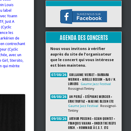
win Louis
u label
 avec Yoann
F, Just A
 (Cyclic
ence les
AGENDA DES CONCERTS
parkérien de
o en contrechant
Nous vous invitons à vérifier
eur (Cyclic
auprès du site de l’organisateur
chée, avec un
que le concert qui vous intéresse
 Girl, Stersito,
est bien maintenu.
m qui mérite
GUILLAUME VIERSET + BARBARA
07/08/26
WIERNIK + AIRELLE BESSON + BJO / N.
LORIERS
Gaume Jazz Festival
Rossignol-Tintiny
AN PIERLÉ + STÉPHANE MERCIER +
08/08/26
ERIK TRUFFAZ + MAXIME BLESIN ETC
Gaume Jazz Festival
Rossignol-
Tintiny
ARTHUR POSSING + OZAIN QUINTET +
09/08/26
FRANÇOIS VAIANA + UNDER THE REEFS
ORCH. + HOMMAGE À E.S.T. ETC