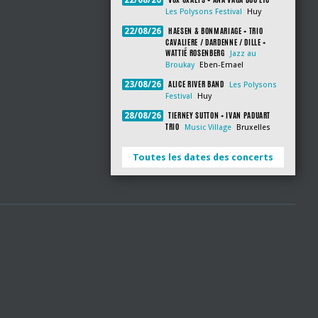
22/08/26
Les Polysons Festival
Huy
HAESEN & BONMARIAGE + TRIO
22/08/26
CAVALIERE / DARDENNE / DILLE +
WATTIÉ ROSENBERG
Jazz au
Broukay
Eben-Emael
ALICE RIVER BAND
23/08/26
Les Polysons
Festival
Huy
TIERNEY SUTTON + IVAN PADUART
28/08/26
TRIO
Music Village
Bruxelles
Toutes les dates des concerts