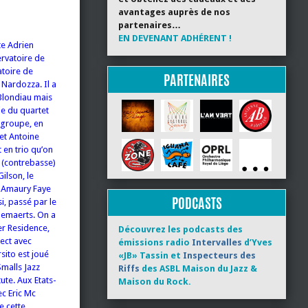
avantages auprès de nos
partenaires…
EN DEVENANT ADHÉRENT !
te Adrien
ervatoire de
atoire de
PARTENAIRES
 Nardozza. Il a
 Blondiau mais
tie du quartet
 groupe, en
 et Antoine
 en trio qu’on
 (contrebasse)
ilson, le
e Amaury Faye
PODCASTS
si, passé par le
llemaerts. On a
r Residence,
Découvrez les podcasts des
ect avec
émissions radio
Intervalles
d’Yves
sito est joué
«JB» Tassin et
Inspecteurs des
Smalls Jazz
Riffs
des ASBL Maison du Jazz &
ute. Aux Etats-
Maison du Rock.
ec Eric Mc
e cette