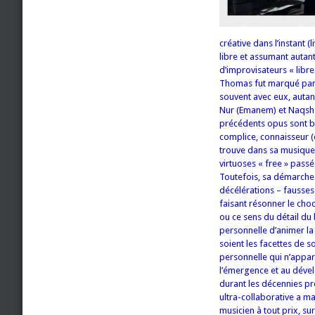
créative dans l’instant 
libre et assumant auta
d’improvisateurs « libre
Thomas fut marqué par le
souvent avec eux, autant
Nur (Emanem) et Naqsh (
précédents opus sont bo
complice, connaisseur (e
trouve dans sa musique l
virtuoses « free » passé
Toutefois, sa démarche 
décélérations – fausses
faisant résonner le cho
ou ce sens du détail du
personnelle d’animer la
soient les facettes de 
personnelle qui n’appart
l’émergence et au dével
durant les décennies pr
ultra-collaborative a m
musicien à tout prix, sur