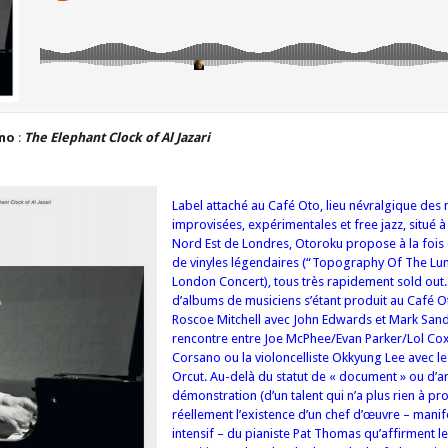
ano
:
The Elephant Clock of Al Jazari
Label attaché au Café Oto, lieu névralgique des
improvisées, expérimentales et free jazz, situé 
Nord Est de Londres, Otoroku propose à la fois 
de vinyles légendaires (“Topography Of The Lun
London Concert), tous très rapidement sold out. I
d’albums de musiciens s’étant produit au Café
Roscoe Mitchell avec John Edwards et Mark Sand
rencontre entre Joe McPhee/Evan Parker/Lol Coxh
Corsano ou la violoncelliste Okkyung Lee avec le g
Orcut. Au-delà du statut de « document » ou d’ar
démonstration (d’un talent qui n’a plus rien à pro
réellement l’existence d’un chef d’œuvre – manife
intensif – du pianiste Pat Thomas qu’affirment l