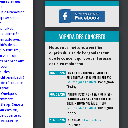
 enregistrées
nt
it de l’émotion
improvisation
e
eune Pat
la suite très
AGENDA DES CONCERTS
 en solo avec
ités de ses
Nous vous invitons à vérifier
n public ami,
auprès du site de l’organisateur
u vain : on
que le concert qui vous intéresse
ées propres aux
est bien maintenu.
Hove.
et des
AN PIERLÉ + STÉPHANE MERCIER +
08/08/26
Schlippenbach.)
ERIK TRUFFAZ + MAXIME BLESIN ETC
Gaume Jazz Festival
Rossignol-
e de résonance
Tintiny
e très
é. Quelques
ARTHUR POSSING + OZAIN QUINTET +
09/08/26
FRANÇOIS VAIANA + UNDER THE REEFS
inemment
ORCH. + HOMMAGE À E.S.T. ETC
 Shipp. Suite à
Gaume Jazz Festival
Rossignol-
yan Weston,
Tintiny
ue ouverte et
NO STEAM
13/08/26
t écouter ce
Music Village
Bruxelles