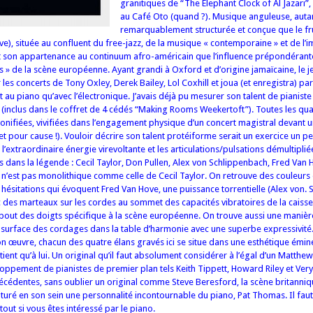
granitiques de “The Elephant Clock of Al Jazari”,
au Café Oto (quand ?). Musique anguleuse, auta
remarquablement structurée et conçue que le fru
(live), située au confluent du free-jazz, de la musique « contemporaine » et de l’
nt son appartenance au continuum afro-américain que l’influence prépondérant
s » de la scène européenne. Ayant grandi à Oxford et d’origine jamaïcaine, le j
s concerts de Tony Oxley, Derek Bailey, Lol Coxhill et joua (et enregistra) par 
 au piano qu’avec l’électronique. J’avais déjà pu mesurer son talent de pianiste
inclus dans le coffret de 4 cédés “Making Rooms Weekertoft”). Toutes les qual
nifiées, vivifiées dans l’engagement physique d’un concert magistral devant u
t pour cause !). Vouloir décrire son talent protéiforme serait un exercice un pe
’extraordinaire énergie virevoltante et les articulations/pulsations démultipli
s dans la légende : Cecil Taylor, Don Pullen, Alex von Schlippenbach, Fred Van 
n’est pas monolithique comme celle de Cecil Taylor. On retrouve des couleurs 
 hésitations qui évoquent Fred Van Hove, une puissance torrentielle (Alex von. 
c des marteaux sur les cordes au sommet des capacités vibratoires de la caiss
 bout des doigts spécifique à la scène européenne. On trouve aussi une manièr
 surface des cordages dans la table d’harmonie avec une superbe expressivit
son œuvre, chacun des quatre élans gravés ici se situe dans une esthétique ém
ient qu’à lui. Un original qu’il faut absolument considérer à l’égal d’un Matthew
oppement de pianistes de premier plan tels Keith Tippett, Howard Riley et Ver
écédentes, sans oublier un original comme Steve Beresford, la scène britanniq
aturé en son sein une personnalité incontournable du piano, Pat Thomas. Il fau
tout si vous êtes intéressé par le piano.