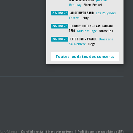
Jazz au
Broukay
Eben-Emael
ALICE RIVER BAND
23/08/26
Les Polysons
Festival
Huy
TIERNEY SUTTON + IVAN PADUART
28/08/26
TRIO
Music Village
Bruxelles
LATE BUSH + VAAGUE
28/08/26
Brasserie
Sauvenière
Liège
Toutes les dates des concerts
- JazzMania |
Confidentialité et vie privée
|
Politique de cookies (UE)