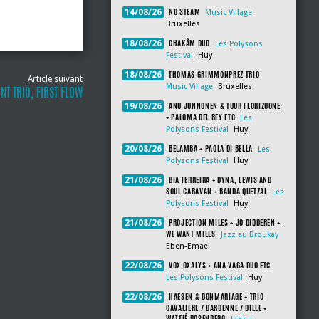
NO STEAM
14/08/26
Music Village
Bruxelles
CHAKÂM DUO
18/08/26
Les Polysons
Festival
Huy
THOMAS GRIMMONPREZ TRIO
18/08/26
Article suivant
Music Village
Bruxelles
NT TRIO, FIRST FLOW
ANU JUNNONEN & TUUR FLORIZOONE
19/08/26
+ PALOMA DEL REY ETC
Les
Polysons Festival
Huy
BELAMBA + PAOLA DI BELLA
20/08/26
Les
Polysons Festival
Huy
BIA FERREIRA + DYNA, LEWIS AND
21/08/26
SOUL CARAVAN + BANDA QUETZAL
Les
Polysons Festival
Huy
PROJECTION MILES + JO DIDDEREN +
21/08/26
WE WANT MILES
Jazz au Broukay
Eben-Emael
VOX OXALYS + ANA VAGA DUO ETC
22/08/26
Les Polysons Festival
Huy
HAESEN & BONMARIAGE + TRIO
22/08/26
CAVALIERE / DARDENNE / DILLE +
WATTIÉ ROSENBERG