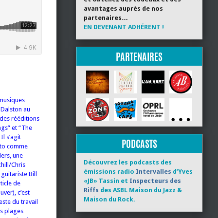
avantages auprès de nos
partenaires…
EN DEVENANT ADHÉRENT !
PARTENAIRES
 musiques
à Dalston au
des rééditions
gs” et “The
l s’agit
PODCASTS
 Oto comme
ers, une
Découvrez les podcasts des
ill/Chris
émissions radio
Intervalles
d’Yves
uitariste Bill
«JB» Tassin et
Inspecteurs des
ticle de
Riffs
des ASBL Maison du Jazz &
uver), c’est
Maison du Rock.
ste du travail
es plages