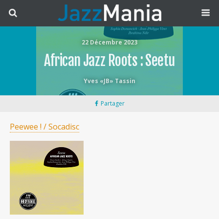
22 Décembre 2023
African Jazz Roots : Seetu
Yves «JB» Tassin
Partager
Peewee ! / Socadisc