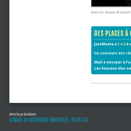
René De Smaele © Rober
DES PLACES À 
JazzMania a
1 x 2
à 
Ce concours est ré
Mail à envoyer à l’
Les heureux élus se
Article précédent
AZMARI AU BOTANIQUE (BRUXELLES, 26/11/23)