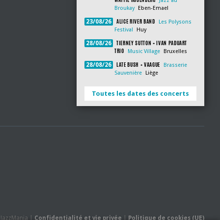
Jazz au
Broukay
Eben-Emael
ALICE RIVER BAND
23/08/26
Les Polysons
Festival
Huy
TIERNEY SUTTON + IVAN PADUART
28/08/26
TRIO
Music Village
Bruxelles
LATE BUSH + VAAGUE
28/08/26
Brasserie
Sauvenière
Liège
Toutes les dates des concerts
- JazzMania |
Confidentialité et vie privée
|
Politique de cookies (UE)