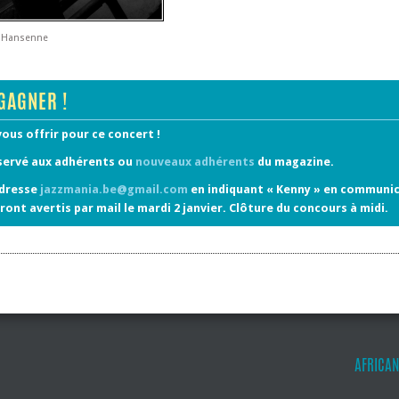
t Hansenne
GAGNER !
vous offrir pour ce concert !
servé aux adhérents ou
nouveaux adhérents
du magazine.
adresse
jazzmania.be@gmail.com
en indiquant « Kenny » en communic
ront avertis par mail le mardi 2 janvier. Clôture du concours à midi.
AFRICAN