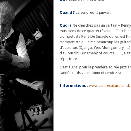
Quand ?
Le vendredi 5 janvier.
Quoi ?
Ne cherchez pas un certain « Kenny
musiciens de ce quartet rêveur… C’est bien
trompettiste René De Smaele qui en est l’ini
trompettiste qui aime beaucoup les guitari
d’autrefois (Django, Wes Montgomery, …) 
d’aujourd’hui (Metheny of course…). Ça sit
répertoire…
C’est à Ans, pour la première soirée Jazz a
l’année qu’ils vous donnent rendez-vous…
Informations :
www.centreculturelans.b