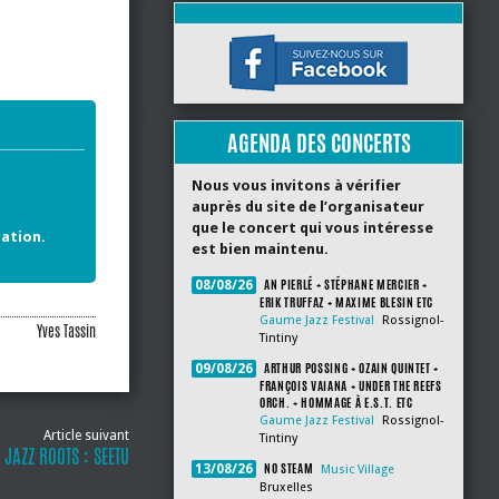
AGENDA DES CONCERTS
Nous vous invitons à vérifier
auprès du site de l’organisateur
que le concert qui vous intéresse
ation.
est bien maintenu.
AN PIERLÉ + STÉPHANE MERCIER +
08/08/26
ERIK TRUFFAZ + MAXIME BLESIN ETC
Gaume Jazz Festival
Rossignol-
Yves Tassin
Tintiny
ARTHUR POSSING + OZAIN QUINTET +
09/08/26
FRANÇOIS VAIANA + UNDER THE REEFS
ORCH. + HOMMAGE À E.S.T. ETC
Gaume Jazz Festival
Rossignol-
Article suivant
Tintiny
 JAZZ ROOTS : SEETU
NO STEAM
13/08/26
Music Village
Bruxelles