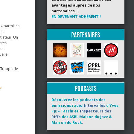
avantages auprès de nos
partenaires…
EN DEVENANT ADHÉRENT !
 » parmi les
 le
PARTENAIRES
tiateur. Un
stes
et
ue le
l’Trappe de
PODCASTS
e
Découvrez les podcasts des
émissions radio
Intervalles
d’Yves
«JB» Tassin et
Inspecteurs des
Riffs
des ASBL Maison du Jazz &
Maison du Rock.