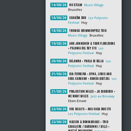
NO STEAM
14/08/26
Music Village
Bruxelles
CHAKÂM DUO
18/08/26
Les Polysons
Festival
Huy
THOMAS GRIMMONPREZ TRIO
18/08/26
Music Village
Bruxelles
ANU JUNNONEN & TUUR FLORIZOONE
19/08/26
+ PALOMA DEL REY ETC
Les
Polysons Festival
Huy
BELAMBA + PAOLA DI BELLA
20/08/26
Les
Polysons Festival
Huy
BIA FERREIRA + DYNA, LEWIS AND
21/08/26
SOUL CARAVAN + BANDA QUETZAL
Les
Polysons Festival
Huy
PROJECTION MILES + JO DIDDEREN +
21/08/26
WE WANT MILES
Jazz au Broukay
Eben-Emael
VOX OXALYS + ANA VAGA DUO ETC
22/08/26
Les Polysons Festival
Huy
HAESEN & BONMARIAGE + TRIO
22/08/26
CAVALIERE / DARDENNE / DILLE +
WATTIÉ ROSENBERG