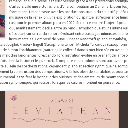
remarquer sur la scène jazz européenne grâce à ses prestations scéniques
d’ailleurs valu une victoire, lors d’une compétition au Danemark, pour les
formations. Un contraste avec les productions studio du collectif, plutôt
musique de la réflexion, une exploration du spirituel et l’expérience humai
cas pour le premier album paru en 2022. Serait-ce encore l’objectif pour
qui, manifestement, oscille entre un rendu symphonique et une intime vuln
découlant sur un rendu sonore évoluant entre passages intimistes et env
instrumentales. Composé de Sune Sunesen Rendtorff (piano et synthés), 
e et bugle), Frederk Engell (Saxophone tenor), Michela Turcerova (saxophone a
t de Simon Forchhammer (batterie), le collectif danois met bien sûr en avant un 
s mélodies lancinantes. Crescendo l’orchestration évolue en prenant de la force
arfois dans la fusion et le jazz-rock. Trompette et saxophones sont aux avant-po
e au sein des orchestrations, cependant, piano et section rythmique ne sont pas
ent la construction des compositions. A la fois plein de sensibilité, et pourta
strumental jazzy, fera le bonheur des puristes, et des amateurs de beaux sons d
ration symphonique, qui ressort, lorsque les cuivres montent en puissance.