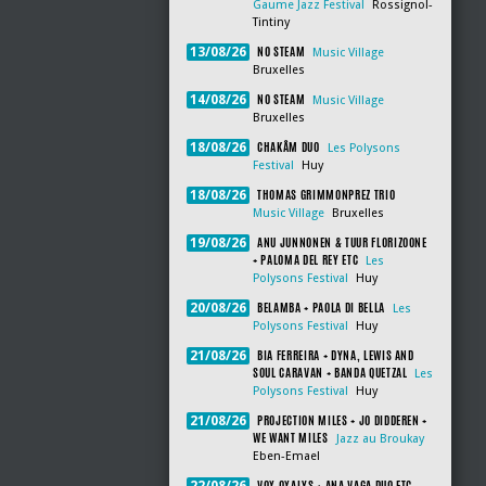
Gaume Jazz Festival
Rossignol-
Tintiny
NO STEAM
13/08/26
Music Village
Bruxelles
NO STEAM
14/08/26
Music Village
Bruxelles
CHAKÂM DUO
18/08/26
Les Polysons
Festival
Huy
THOMAS GRIMMONPREZ TRIO
18/08/26
Music Village
Bruxelles
ANU JUNNONEN & TUUR FLORIZOONE
19/08/26
+ PALOMA DEL REY ETC
Les
Polysons Festival
Huy
BELAMBA + PAOLA DI BELLA
20/08/26
Les
Polysons Festival
Huy
BIA FERREIRA + DYNA, LEWIS AND
21/08/26
SOUL CARAVAN + BANDA QUETZAL
Les
Polysons Festival
Huy
PROJECTION MILES + JO DIDDEREN +
21/08/26
WE WANT MILES
Jazz au Broukay
Eben-Emael
VOX OXALYS + ANA VAGA DUO ETC