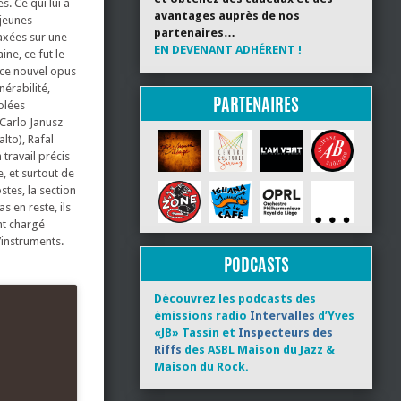
. Ce qui lui a
avantages auprès de nos
 jeunes
partenaires…
 axées sur une
EN DEVENANT ADHÉRENT !
ne, ce fut le
 ce nouvel opus
érabilité,
PARTENAIRES
olées
Carlo Janusz
lto), Rafal
travail précis
, et surtout de
stes, la section
 en reste, ils
nt chargé
’instruments.
PODCASTS
Découvrez les podcasts des
émissions radio
Intervalles
d’Yves
«JB» Tassin et
Inspecteurs des
Riffs
des ASBL Maison du Jazz &
Maison du Rock.