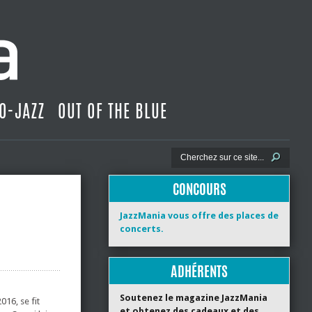
O-JAZZ
OUT OF THE BLUE
CONCOURS
JazzMania vous offre des places de
concerts.
ADHÉRENTS
Soutenez le magazine JazzMania
016, se fit
et obtenez des cadeaux et des