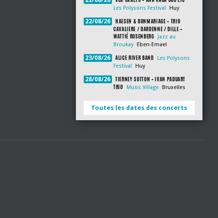
22/08/26
Les Polysons Festival
Huy
HAESEN & BONMARIAGE + TRIO
22/08/26
CAVALIERE / DARDENNE / DILLE +
WATTIÉ ROSENBERG
Jazz au
Broukay
Eben-Emael
ALICE RIVER BAND
23/08/26
Les Polysons
Festival
Huy
TIERNEY SUTTON + IVAN PADUART
28/08/26
TRIO
Music Village
Bruxelles
Toutes les dates des concerts