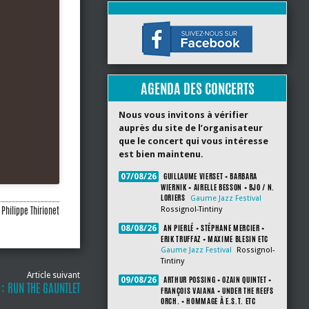
AGENDA DES CONCERTS
Nous vous invitons à vérifier
auprès du site de l’organisateur
que le concert qui vous intéresse
est bien maintenu.
GUILLAUME VIERSET + BARBARA
07/08/26
WIERNIK + AIRELLE BESSON + BJO / N.
LORIERS
Gaume Jazz Festival
Philippe Thirionet
Rossignol-Tintiny
AN PIERLÉ + STÉPHANE MERCIER +
08/08/26
ERIK TRUFFAZ + MAXIME BLESIN ETC
Gaume Jazz Festival
Rossignol-
Tintiny
Article suivant
ARTHUR POSSING + OZAIN QUINTET +
09/08/26
 : RUN THE GAUNTLET
FRANÇOIS VAIANA + UNDER THE REEFS
ORCH. + HOMMAGE À E.S.T. ETC