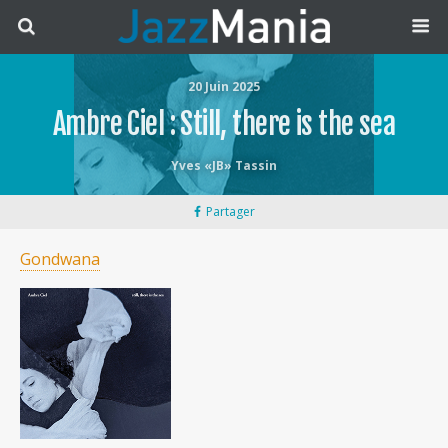
20 Juin 2025
Ambre Ciel : Still, there is the sea
Yves «JB» Tassin
Partager
Gondwana