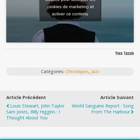
cookies de marketing et
activer ce contenu
Yves Tassin
Catégories:
Chroniques
,
Jazz
Article Précédent
Article Suivant
Louis Stewart, John Taylor
World Sanguine Report : Song
Sam Jones, Billy Higgins : I
From The Harbour
Thought About You