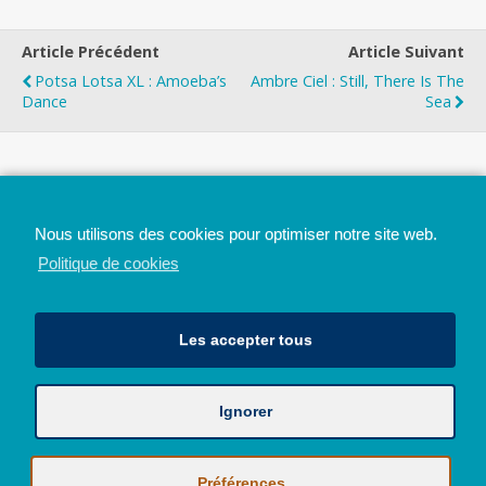
Article Précédent
Article Suivant
Potsa Lotsa XL : Amoeba’s
Ambre Ciel : Still, There Is The
Dance
Sea
Top
Nous utilisons des cookies pour optimiser notre site web.
Mobile
Bureau
Politique de cookies
Les accepter tous
Ignorer
Avec le soutien de la Province de Liège
© 2026 - Tous droits réservés - JazzMania
Politique en matière de confidentialité et de vie privée
|
Politique de
Préférences