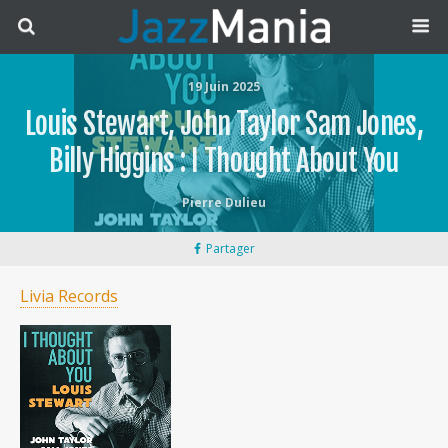
19 Juin 2025
Louis Stewart, John Taylor Sam Jones,
Billy Higgins : I Thought About You
Pierre Dulieu
Partager
Livia Records