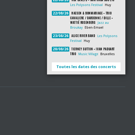
22/08/26
Les Polysons Festival
Huy
HAESEN & BONMARIAGE + TRIO
22/08/26
CAVALIERE / DARDENNE / DILLE +
WATTIÉ ROSENBERG
Jazz au
Broukay
Eben-Emael
ALICE RIVER BAND
23/08/26
Les Polysons
Festival
Huy
TIERNEY SUTTON + IVAN PADUART
28/08/26
TRIO
Music Village
Bruxelles
Toutes les dates des concerts