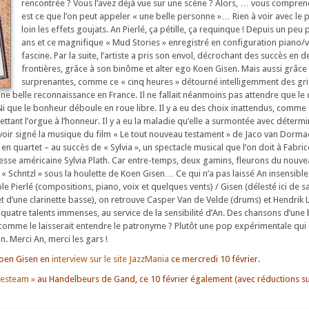
rencontrée ? Vous l’avez déjà vue sur une scène ? Alors, … vous comprene
est ce que l’on peut appeler « une belle personne »… Rien à voir avec le 
loin les effets goujats. An Pierlé, ça pétille, ça requinque ! Depuis un peu 
ans et ce magnifique « Mud Stories » enregistré en configuration piano/vo
fascine. Par la suite, l’artiste a pris son envol, décrochant des succès en 
frontières, grâce à son binôme et alter ego Koen Gisen. Mais aussi grâce
surprenantes, comme ce « cinq heures » détourné intelligemment des gri
 une belle reconnaissance en France. Il ne fallait néanmoins pas attendre que l
 Ni que le bonheur déboule en roue libre. Il y a eu des choix inattendus, comme
mettant l’orgue à l’honneur. Il y a eu la maladie qu’elle a surmontée avec détermi
avoir signé la musique du film « Le tout nouveau testament » de Jaco van Dormae
n quartet – au succès de « Sylvia », un spectacle musical que l’on doit à Fabric
étesse américaine Sylvia Plath. Car entre-temps, deux gamins, fleurons du nouve
« Schntzl » sous la houlette de Koen Gisen… Ce qui n’a pas laissé An insensible
e Pierlé (compositions, piano, voix et quelques vents) / Gisen (délesté ici de s
t d’une clarinette basse), on retrouve Casper Van de Velde (drums) et Hendrik 
 quatre talents immenses, au service de la sensibilité d’An. Des chansons d’une
 comme le laisserait entendre le patronyme ? Plutôt une pop expérimentale qui
n. Merci An, merci les gars !
Koen Gisen en
interview sur le site JazzMania
ce mercredi 10 février.
ivesteam »
au Handelbeurs de Gand, ce 10 février également (avec réductions sur