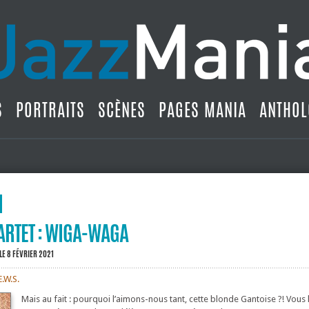
S
PORTRAITS
SCÈNES
PAGES MANIA
ANTHOL
ARTET : WIGA-WAGA
LE 8 FÉVRIER 2021
E.W.S.
Mais au fait : pourquoi l’aimons-nous tant, cette blonde Gantoise ?! Vous 