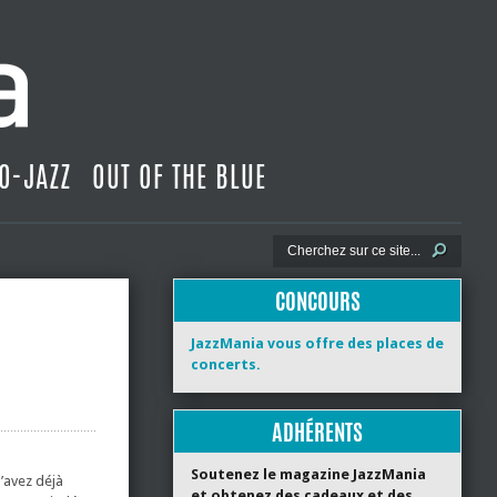
O-JAZZ
OUT OF THE BLUE
CONCOURS
JazzMania vous offre des places de
concerts.
ADHÉRENTS
Soutenez le magazine JazzMania
l’avez déjà
et obtenez des cadeaux et des