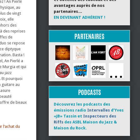
z ! An Pierlé
avantages auprès de nos
physique, au
partenaires…
plus de vingt
EN DEVENANT ADHÉRENT !
ix, elle
dehors des
 à des reprises
PARTENAIRES
ffes de
e duo se repose
 ce diptyque
nation. Basta !
l, An Pierlé a
e Murgia et qui
au jazz
. Et pourquoi
a guitare au
PODCASTS
Lasure
 beauté
 offre de beaux
Découvrez les podcasts des
émissions radio
Intervalles
d’Yves
«JB» Tassin et
Inspecteurs des
Riffs
des ASBL Maison du Jazz &
 l’achat du
Maison du Rock.