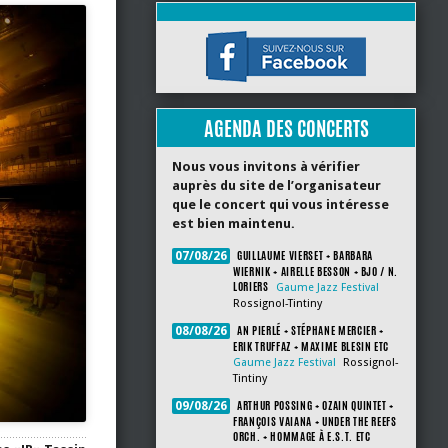
AGENDA DES CONCERTS
Nous vous invitons à vérifier
auprès du site de l’organisateur
que le concert qui vous intéresse
est bien maintenu.
GUILLAUME VIERSET + BARBARA
07/08/26
WIERNIK + AIRELLE BESSON + BJO / N.
LORIERS
Gaume Jazz Festival
Rossignol-Tintiny
AN PIERLÉ + STÉPHANE MERCIER +
08/08/26
ERIK TRUFFAZ + MAXIME BLESIN ETC
Gaume Jazz Festival
Rossignol-
Tintiny
ARTHUR POSSING + OZAIN QUINTET +
09/08/26
FRANÇOIS VAIANA + UNDER THE REEFS
ORCH. + HOMMAGE À E.S.T. ETC