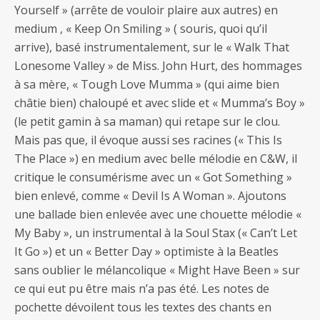
Yourself » (arrête de vouloir plaire aux autres) en
medium , « Keep On Smiling » ( souris, quoi qu’il
arrive), basé instrumentalement, sur le « Walk That
Lonesome Valley » de Miss. John Hurt, des hommages
à sa mère, « Tough Love Mumma » (qui aime bien
châtie bien) chaloupé et avec slide et « Mumma’s Boy »
(le petit gamin à sa maman) qui retape sur le clou.
Mais pas que, il évoque aussi ses racines (« This Is
The Place ») en medium avec belle mélodie en C&W, il
critique le consumérisme avec un « Got Something »
bien enlevé, comme « Devil Is A Woman ». Ajoutons
une ballade bien enlevée avec une chouette mélodie «
My Baby », un instrumental à la Soul Stax (« Can’t Let
It Go ») et un « Better Day » optimiste à la Beatles
sans oublier le mélancolique « Might Have Been » sur
ce qui eut pu être mais n’a pas été. Les notes de
pochette dévoilent tous les textes des chants en