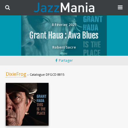
8 Février 2021
Grant Haua : Awa Blues
Robert Sacre
Partager
DixieFrog
– Catalogue DFGCD 8815