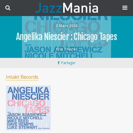
2 Mars 2026
Angelika Niescier : Chicago Tapes
Eric Therer
Partager
Intakt Records