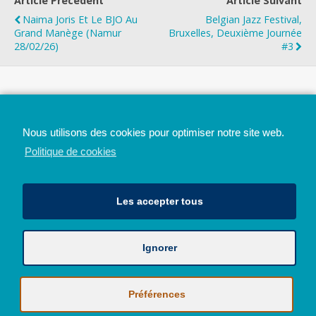
Article Précédent
Article Suivant
Naima Joris Et Le BJO Au
Belgian Jazz Festival,
Grand Manège (Namur
Bruxelles, Deuxième Journée
28/02/26)
#3
Top
Nous utilisons des cookies pour optimiser notre site web.
Mobile
Bureau
Politique de cookies
Les accepter tous
Ignorer
Avec le soutien de la Province de Liège
© 2026 - Tous droits réservés - JazzMania
Politique en matière de confidentialité et de vie privée
|
Politique de
Préférences
cookies (UE)