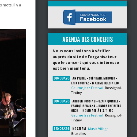
 mots, il y a
AGENDA DES CONCERTS
Nous vous invitons à vérifier
auprès du site de l’organisateur
que le concert qui vous intéresse
est bien maintenu.
AN PIERLÉ + STÉPHANE MERCIER +
08/08/26
ERIK TRUFFAZ + MAXIME BLESIN ETC
Gaume Jazz Festival
Rossignol-
Tintiny
ARTHUR POSSING + OZAIN QUINTET +
09/08/26
FRANÇOIS VAIANA + UNDER THE REEFS
ORCH. + HOMMAGE À E.S.T. ETC
Gaume Jazz Festival
Rossignol-
Tintiny
NO STEAM
13/08/26
Music Village
Bruxelles