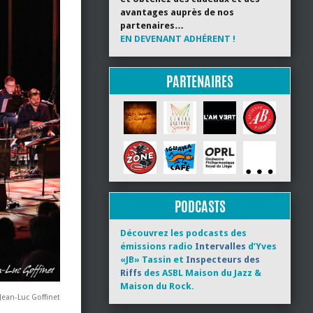
avantages auprès de nos
partenaires…
EN DEVENANT ADHÉRENT !
PARTENAIRES
PODCASTS
Découvrez les podcasts des
émissions radio
Intervalles
d’Yves
«JB» Tassin et
Inspecteurs des
Riffs
des ASBL Maison du Jazz &
Maison du Rock.
Jean-Luc Goffinet