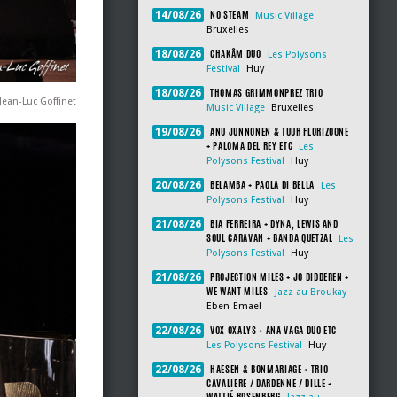
NO STEAM
14/08/26
Music Village
Bruxelles
CHAKÂM DUO
18/08/26
Les Polysons
Festival
Huy
THOMAS GRIMMONPREZ TRIO
18/08/26
Jean-Luc Goffinet
Music Village
Bruxelles
ANU JUNNONEN & TUUR FLORIZOONE
19/08/26
+ PALOMA DEL REY ETC
Les
Polysons Festival
Huy
BELAMBA + PAOLA DI BELLA
20/08/26
Les
Polysons Festival
Huy
BIA FERREIRA + DYNA, LEWIS AND
21/08/26
SOUL CARAVAN + BANDA QUETZAL
Les
Polysons Festival
Huy
PROJECTION MILES + JO DIDDEREN +
21/08/26
WE WANT MILES
Jazz au Broukay
Eben-Emael
VOX OXALYS + ANA VAGA DUO ETC
22/08/26
Les Polysons Festival
Huy
HAESEN & BONMARIAGE + TRIO
22/08/26
CAVALIERE / DARDENNE / DILLE +
WATTIÉ ROSENBERG