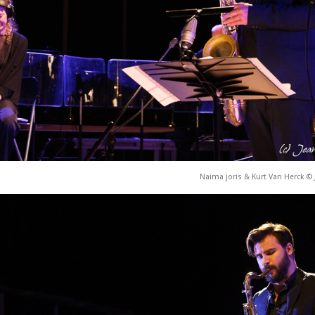
Naima joris & Kurt Van Herck © 