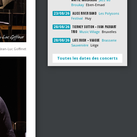
Jazz au
Broukay
Eben-Emael
ALICE RIVER BAND
23/08/26
Les Polysons
Festival
Huy
TIERNEY SUTTON + IVAN PADUART
28/08/26
TRIO
Music Village
Bruxelles
LATE BUSH + VAAGUE
28/08/26
Brasserie
Sauvenière
Liège
Jean-Luc Goffinet
Toutes les dates des concerts