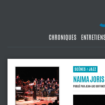
CHRONIQUES
ENTRETIEN
SCÈNES
JAZZ
/
NAIMA JORIS
PUBLIÉ PAR
JEAN-LUC GOFFINET