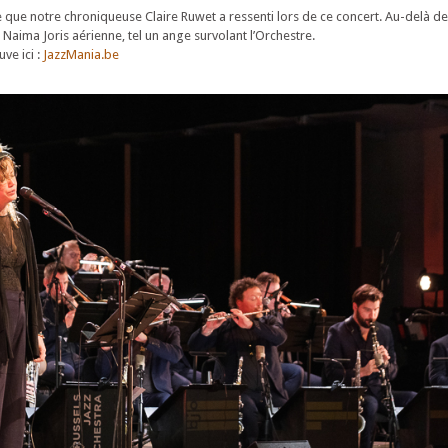
e que notre chroniqueuse Claire Ruwet a ressenti lors de ce concert. Au-delà des
e Naima Joris aérienne, tel un ange survolant l’Orchestre.
ve ici :
JazzMania.be