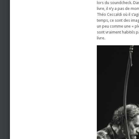
lors du soundcheck. Dan
livre, il n’y a pas de m
Théo Ceccaldi où il s’ag
temps, ce sont des imag
un peu comme une « ple
sont vraiment habités par
livre.