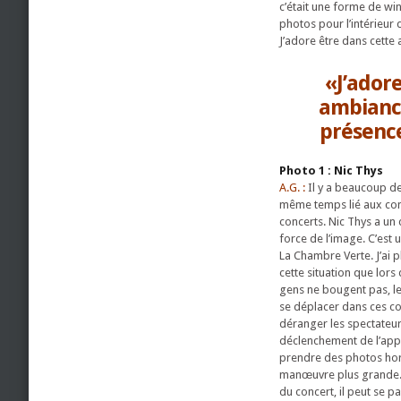
c’était une forme de wi
photos pour l’intérieu
J’adore être dans cette
«J’ador
ambiance
présence
Photo 1 : Nic Thys
A.G. :
Il y a beaucoup de 
même temps lié aux con
concerts. Nic Thys a un 
force de l’image. C’est
La Chambre Verte. J’ai 
cette situation que lors 
gens ne bougent pas, le
se déplacer dans ces co
déranger les spectateurs
déclenchement de l’appa
prendre des photos hors
manœuvre plus grande. Ap
du concert, il peut se 