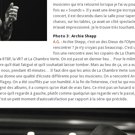
musiciens qui m’a retourné lorsque je l’ai vu po
fois au « Sounds ». Il y avait une énergie incroya
concert, il est descendu dans la salle pour taper
chaises, sur les tables, ça avait un côté spectacle
m’avait impressionné. Je le trouve très touchant.
Photo 3 : Archie Shepp
A.G. :
Archie Shepp, c’est un des Dieux de l’Olym
rencontrer ? Je n’y croyais pas beaucoup. C’est 
fois une rencontre avec les copains de La Cham
it la RTBF, la VRT et La Chambre Verte. On est passé en dernier lieu… Pour le mêm
 qu’il était fatigué et qu’il souhaitait laisser tomber. Mais au lieu de ça, on a e
 nous, pendant 45 minutes… Il faut dire que les amis de La Chambre Verte son
 qui donne une qualité d’écoute différente pour les musiciens. On a rencontré A
Flagey. On a été soufflés par son humilité. A la fin de l‘interview, c’est lui qui no
né des albums, il a compris qu’on était de vrais fans. Ce n’est pas un hasard si j
parce qu’il regarde à gauche, plutôt comme quelqu’un qui regarde vers le passé,
’est un petit moment d’autosatisfaction par rapport à la série qui précède.