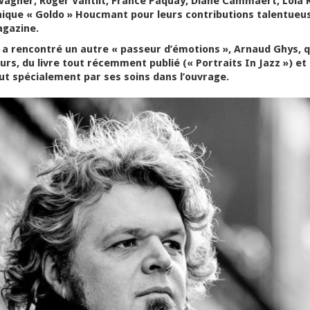
Wagner, Roger Vantilt, France Paquay, Diane Cammaert, Lola 
nique « Goldo » Houcmant pour leurs contributions talentueu
gazine.
 a rencontré un autre « passeur d’émotions », Arnaud Ghys, q
urs, du livre tout récemment publié (« Portraits In Jazz ») et 
ut spécialement par ses soins dans l’ouvrage.