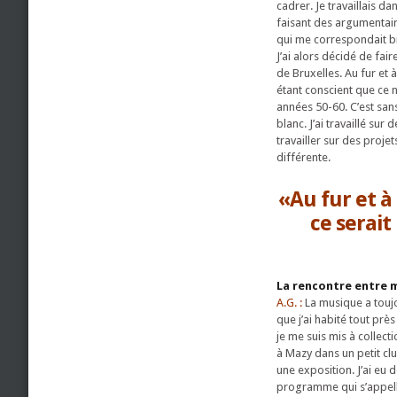
cadrer. Je travaillais da
faisant des argumentaire
qui me correspondait bi
J’ai alors décidé de fair
de Bruxelles. Au fur et 
étant conscient que ce n
années 50-60. C’est san
blanc. J’ai travaillé su
travailler sur des proje
différente.
«Au fur et à
ce serait
La rencontre entre 
A.G. :
La musique a toujou
que j’ai habité tout près
je me suis mis à collectio
à Mazy dans un petit cl
une exposition. J’ai eu 
programme qui s’appelle