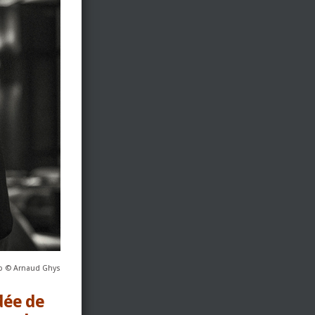
p © Arnaud Ghys
idée de