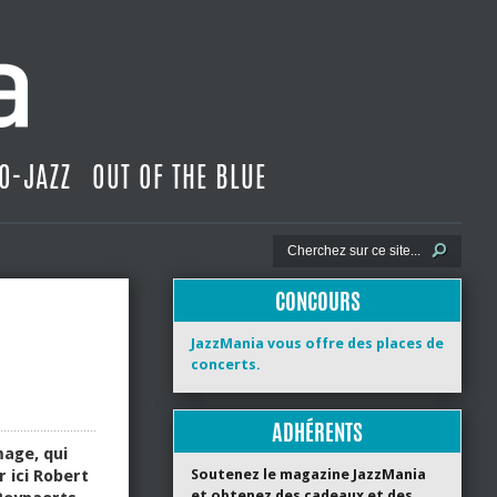
O-JAZZ
OUT OF THE BLUE
CONCOURS
JazzMania vous offre des places de
concerts.
ADHÉRENTS
mage, qui
 ici Robert
Soutenez le magazine JazzMania
et obtenez des cadeaux et des