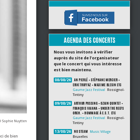
AGENDA DES CONCERTS
Nous vous invitons à vérifier
auprès du site de l’organisateur
que le concert qui vous intéresse
est bien maintenu.
AN PIERLÉ + STÉPHANE MERCIER +
08/08/26
ERIK TRUFFAZ + MAXIME BLESIN ETC
Gaume Jazz Festival
Rossignol-
Tintiny
ARTHUR POSSING + OZAIN QUINTET +
09/08/26
FRANÇOIS VAIANA + UNDER THE REEFS
ORCH. + HOMMAGE À E.S.T. ETC
Gaume Jazz Festival
Rossignol-
 Sophie Nuytten
Tintiny
NO STEAM
13/08/26
Music Village
uci de bien
Bruxelles