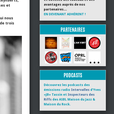
Reynaerts,
avantages auprès de nos
ses et
partenaires…
EN DEVENANT ADHÉRENT !
ui nous
de trois
PARTENAIRES
PODCASTS
Découvrez les podcasts des
émissions radio
Intervalles
d’Yves
«JB» Tassin et
Inspecteurs des
Riffs
des ASBL Maison du Jazz &
Maison du Rock.