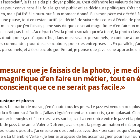
ns l’associatif, je faisais du plaidoyer politique. C’est défendre les valeurs de l’a
s pour convaincre à la fois le grand public et les décideurs politiques. C’étai
en, mais j’ai frôlé le burn-out à un moment donné. Puis mon père est décédé à
e une pause, tout en restant actif. J’ai décidé de suivre des cours à l’école de pho
à mesure que j’en faisais, je me suis dit que ce serait magnifique d’en faire un mé
e serait pas facile. Au départ c’est la photo sociale qui m’a tenté, la photo clas
s doute pour ça qu’aujourd’hui, dans mes travaux personnels, je continue à fair
r des commandes pour des associations, pour des entreprises… . En parallèle, j’a
ts personnels, et à être sociologue. En fait, je pense que j’avais une approche u
 mesure que je faisais de la photo, je me d
 magnifique d’en faire un métier, tout en 
conscient que ce ne serait pas facile.»
musique et photo
rs fait partie de ma vie, j’en écoute tous les jours. Le jazz est venu un peu plus t
 du « Sounds » à Ixelles. J’allais régulièrement aux concerts, ça me plaisait. C’es
nner les vinyles et à lire des livres sur le jazz. La rencontre entre le jazz et la pho
ub de jazz. Une amie, Valérie Defrène, avait repris la programmation et m’a pro
des retours positifs. J’ai ensuite eu des contacts avec deux personnes qui s’occu
 « La Chambre Verte ». Je leur ai proposé de les accompagner pour leur fourni