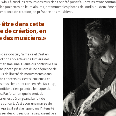
n-win. Là aussi les retours des musiciens ont été positifs. Certains m’ont comm
r des pochettes de leurs albums, notamment les photos de studio du deuxième
 ambiance de création, en présence des musiciens.
e être dans cette
 de création, en
 des musiciens.»
clair-obscur, j’aime ça et c’est en
ditions objectives de lumière des
charisme, une gueule qui contribue à la
 une photo prise lors d’une séquence de
plus de liberté de mouvements dans
de concerts où c’est silencieux. Les
s musiciens sont concentrés. Du coup,
nditions c’est prendre le risque de
. Parfois, rien que le bruit du
reil est dérangeant. Le fait de
 concert, c’est avoir une marge de
rès, il est clair que dans l’intensité
passer des choses qui ne se passent pas