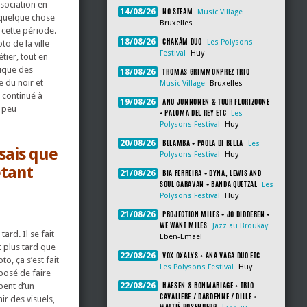
ssociation en
NO STEAM
14/08/26
Music Village
t quelque chose
Bruxelles
 cette période.
CHAKÂM DUO
18/08/26
Les Polysons
to de la ville
Festival
Huy
tier, tout en
sique des
THOMAS GRIMMONPREZ TRIO
18/08/26
e du noir et
Music Village
Bruxelles
i continué à
ANU JUNNONEN & TUUR FLORIZOONE
19/08/26
n peu
+ PALOMA DEL REY ETC
Les
Polysons Festival
Huy
BELAMBA + PAOLA DI BELLA
20/08/26
Les
isais que
Polysons Festival
Huy
étant
BIA FERREIRA + DYNA, LEWIS AND
21/08/26
SOUL CARAVAN + BANDA QUETZAL
Les
Polysons Festival
Huy
PROJECTION MILES + JO DIDDEREN +
21/08/26
WE WANT MILES
Jazz au Broukay
ard. Il se fait
Eben-Emael
t plus tard que
VOX OXALYS + ANA VAGA DUO ETC
22/08/26
to, ça s’est fait
Les Polysons Festival
Huy
posé de faire
HAESEN & BONMARIAGE + TRIO
pent d’un
22/08/26
CAVALIERE / DARDENNE / DILLE +
r des visuels,
WATTIÉ ROSENBERG