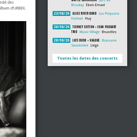
Jazz au
andé des
Broukay
Eben-Emael
 album d’URBEX.
ALICE RIVER BAND
23/08/26
Les Polysons
Festival
Huy
TIERNEY SUTTON + IVAN PADUART
28/08/26
TRIO
Music Village
Bruxelles
LATE BUSH + VAAGUE
28/08/26
Brasserie
Sauvenière
Liège
Toutes les dates des concerts