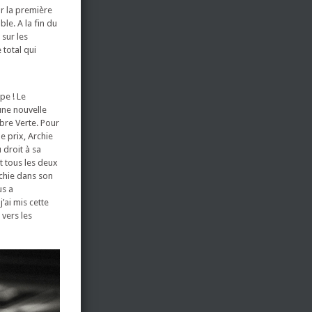
ur la première
ble. A la fin du
 sur les
 total qui
pe ! Le
une nouvelle
bre Verte. Pour
e prix, Archie
u droit à sa
t tous les deux
rchie dans son
us a
’ai mis cette
 vers les