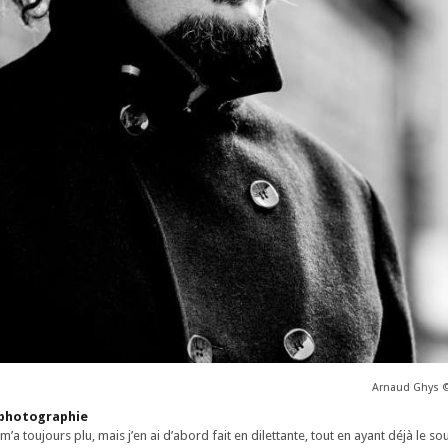
Arnaud Ghys ©
a photographie
’a toujours plu, mais j’en ai d’abord fait en dilettante, tout en ayant déjà le so