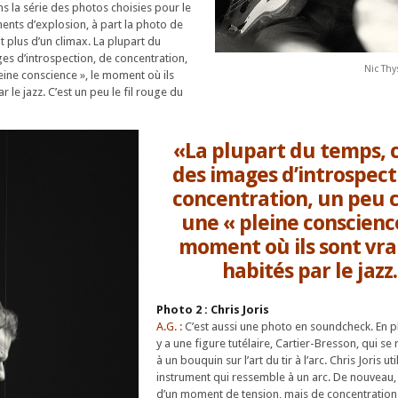
s la série des photos choisies pour le
oments d’explosion, à part la photo de
it plus d’un climax. La plupart du
es d’introspection, de concentration,
Nic Th
ine conscience », le moment où ils
 le jazz. C’est un peu le fil rouge du
«La plupart du temps, 
des images d’introspect
concentration, un peu
une « pleine conscience
moment où ils sont vr
habités par le jazz
Photo 2 : Chris Joris
A.G. :
C’est aussi une photo en soundcheck. En p
y a une figure tutélaire, Cartier-Bresson, qui se
à un bouquin sur l’art du tir à l’arc. Chris Joris util
instrument qui ressemble à un arc. De nouveau, i
d’un moment de tension, mais de concentration.