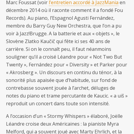
Marc Foussat (voir
l’entretien accordé à JazzMania
en
décembre 2014 où il raconte comment il a fondé Fou
Records). Au piano, l’Espagnol Agusti Fernández,
membre du Barry Guy New Orchestra, que l’on a pu
voir à Jazz!Brugge. A la batterie et aux « objets », le
Slovène Zlatko Kaučič qui fête ici ses 40 ans de
carrière. Si on le connaît peu, il faut néanmoins
souligner qu’il a croisé Léandre pour « Not Two But
Twenty », Fernández pour « Diversity » et Parker pour
« Akrosberg ». Un discours en continu du ténor, à la
sonorité plus apaisée que d’habitude, sur fond de
contrebasse souvent jouée à l’archet, déluges de
notes du piano et trame percutante de Kaucic. « a uiš »
reproduit un concert dans toute son intensité.
A l’occasion d’un « Stormy Whispers » élaboré, Joëlle
Léandre croise deux Américaines : la pianiste Myra
Melford, qui a souvent joué avec Marty Ehrlich, et la