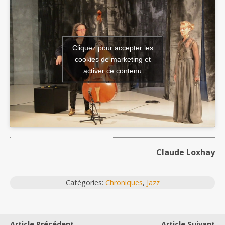
Cliquez pour accepter les
cookies de marketing et
activer ce contenu
Claude Loxhay
Catégories:
Chroniques
,
Jazz
Article Précédent
Article Suivant