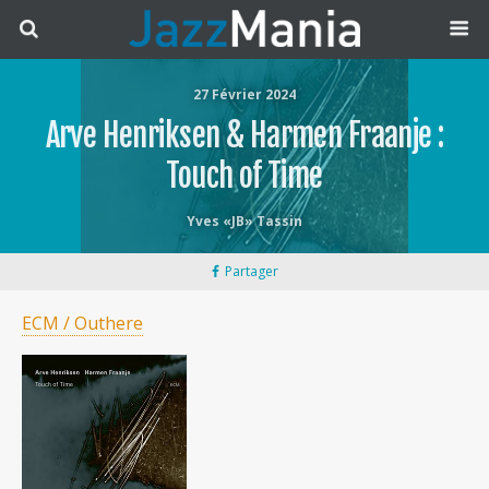
27 Février 2024
Arve Henriksen & Harmen Fraanje :
Touch of Time
Yves «JB» Tassin
Partager
ECM / Outhere