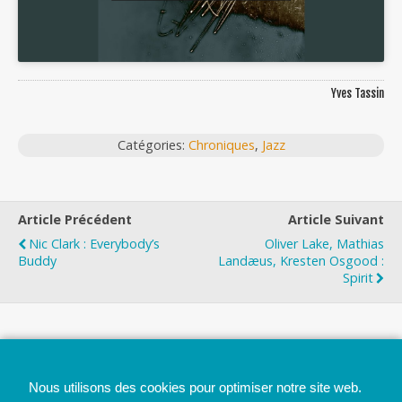
Yves Tassin
Catégories:
Chroniques
,
Jazz
Article Précédent
Article Suivant
Nic Clark : Everybody’s
Oliver Lake, Mathias
Buddy
Landæus, Kresten Osgood :
Spirit
Top
Nous utilisons des cookies pour optimiser notre site web.
Mobile
Bureau