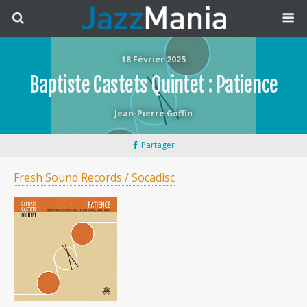
18 Février 2025
Baptiste Castets Quintet : Patience
Jean-Pierre Goffin
Partager
Fresh Sound Records / Socadisc