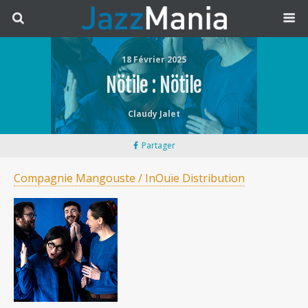
18 Février 2025
Nötile : Nötile
Claudy Jalet
Partager
Compagnie Mangouste / InOuïe Distribution