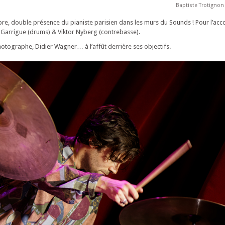
Baptiste Trotignon
bre, double présence du pianiste parisien dans les murs du Sounds ! Pour l’a
er Garrigue (drums) & Viktor Nyberg (contrebasse).
otographe, Didier Wagner… à l’affût derrière ses objectifs.