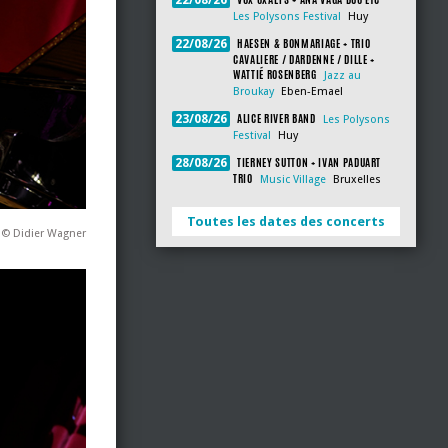
22/08/26
Les Polysons Festival
Huy
HAESEN & BONMARIAGE + TRIO
22/08/26
CAVALIERE / DARDENNE / DILLE +
WATTIÉ ROSENBERG
Jazz au
Broukay
Eben-Emael
ALICE RIVER BAND
23/08/26
Les Polysons
Festival
Huy
TIERNEY SUTTON + IVAN PADUART
28/08/26
TRIO
Music Village
Bruxelles
Toutes les dates des concerts
 © Didier Wagner