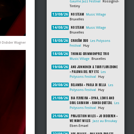
Gaume Jazz Festival
Rossignol-
Tintiny
NO STEAM
13/08/26
Music Village
Bruxelles
NO STEAM
14/08/26
Music Village
Bruxelles
CHAKÂM DUO
18/08/26
Les Polysons
© Didider Wagner
Festival
Huy
THOMAS GRIMMONPREZ TRIO
18/08/26
Music Village
Bruxelles
ANU JUNNONEN & TUUR FLORIZOONE
19/08/26
+ PALOMA DEL REY ETC
Les
Polysons Festival
Huy
BELAMBA + PAOLA DI BELLA
20/08/26
Les
Polysons Festival
Huy
BIA FERREIRA + DYNA, LEWIS AND
21/08/26
SOUL CARAVAN + BANDA QUETZAL
Les
Polysons Festival
Huy
PROJECTION MILES + JO DIDDEREN +
21/08/26
WE WANT MILES
Jazz au Broukay
Eben-Emael
VOX OXALYS + ANA VAGA DUO ETC