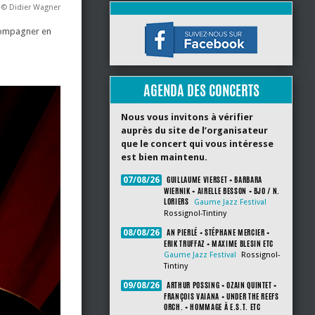
 © Didier Wagner
ccompagner en
AGENDA DES CONCERTS
Nous vous invitons à vérifier
auprès du site de l’organisateur
que le concert qui vous intéresse
est bien maintenu.
GUILLAUME VIERSET + BARBARA
07/08/26
WIERNIK + AIRELLE BESSON + BJO / N.
LORIERS
Gaume Jazz Festival
Rossignol-Tintiny
AN PIERLÉ + STÉPHANE MERCIER +
08/08/26
ERIK TRUFFAZ + MAXIME BLESIN ETC
Gaume Jazz Festival
Rossignol-
Tintiny
ARTHUR POSSING + OZAIN QUINTET +
09/08/26
FRANÇOIS VAIANA + UNDER THE REEFS
ORCH. + HOMMAGE À E.S.T. ETC