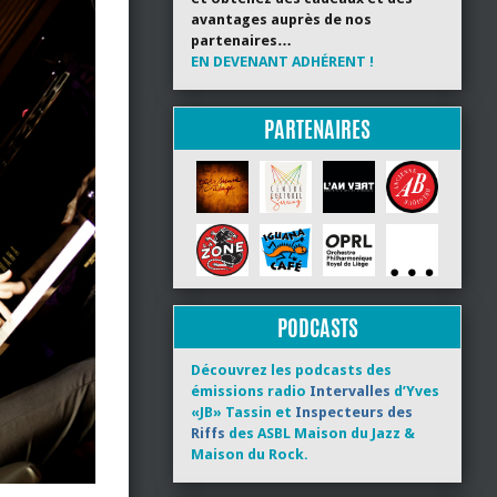
avantages auprès de nos
partenaires…
EN DEVENANT ADHÉRENT !
PARTENAIRES
PODCASTS
Découvrez les podcasts des
émissions radio
Intervalles
d’Yves
«JB» Tassin et
Inspecteurs des
Riffs
des ASBL Maison du Jazz &
Maison du Rock.