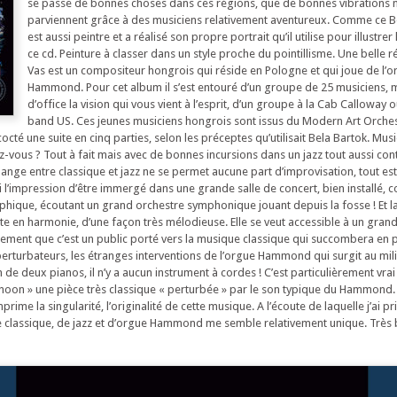
se passe de bonnes choses dans ces régions, que de bonnes vibrations 
parviennent grâce à des musiciens relativement aventureux. Comme ce B
est aussi peintre et a réalisé son propre portrait qu’il utilise pour illustre
ce cd. Peinture à classer dans un style proche du pointillisme. Une belle r
Vas est un compositeur hongrois qui réside en Pologne et qui joue de l’o
Hammond. Pour cet album il s’est entouré d’un groupe de 25 musiciens, 
d’office la vision qui vous vient à l’esprit, d’un groupe à la Cab Calloway 
band US. Ces jeunes musiciens hongrois sont issus du Modern Art Orchest
cté une suite en cinq parties, selon les préceptes qu’utilisait Bela Bartok. Mus
vous ? Tout à fait mais avec de bonnes incursions dans un jazz tout aussi co
ange entre classique et jazz ne se permet aucune part d’improvisation, tout est 
ti l’impression d’être immergé dans une grande salle de concert, bien installé,
hique, écoutant un grand orchestre symphonique jouant depuis la fosse ! Et 
ute en harmonie, d’une façon très mélodieuse. Elle se veut accessible à un gra
ement que c’est un public porté vers la musique classique qui succombera en 
rturbateurs, les étranges interventions de l’orgue Hammond qui surgit au mil
on de deux pianos, il n’y a aucun instrument à cordes ! C’est particulièrement vra
rnoon » une pièce très classique « perturbée » par le son typique du Hammond. 
mprime la singularité, l’originalité de cette musique. A l’écoute de laquelle j’ai 
de classique, de jazz et d’orgue Hammond me semble relativement unique. Très 