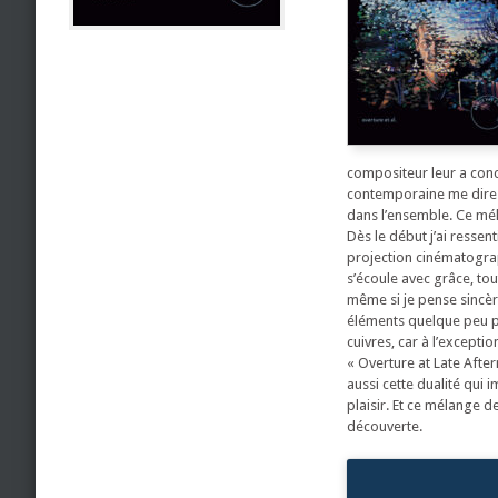
compositeur leur a conco
contemporaine me direz-
dans l’ensemble. Ce mél
Dès le début j’ai ressen
projection cinématograp
s’écoule avec grâce, to
même si je pense sincèr
éléments quelque peu pe
cuivres, car à l’excepti
« Overture at Late Afte
aussi cette dualité qui i
plaisir. Et ce mélange 
découverte.