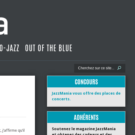
O-JAZZ
OUT OF THE BLUE
CONCOURS
JazzMania vous offre des places de
concerts.
ADHÉRENTS
Soutenez le magazine JazzMania
j’affirme qu’il
et obtenez des cadeaux et des