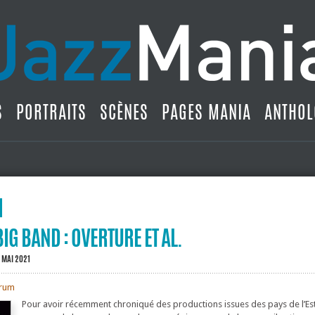
S
PORTRAITS
SCÈNES
PAGES MANIA
ANTHOL
IG BAND : OVERTURE ET AL.
 MAI 2021
orum
Pour avoir récemment chroniqué des productions issues des pays de l’Est, 