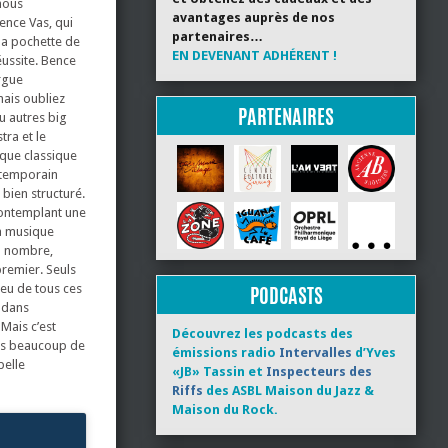
nous
avantages auprès de nos
ence Vas, qui
partenaires…
r la pochette de
EN DEVENANT ADHÉRENT !
éussite. Bence
rgue
mais oubliez
PARTENAIRES
ou autres big
ra et le
ique classique
ntemporain
bien structuré.
 contemplant une
la musique
nd nombre,
premier. Seuls
ieu de tous ces
PODCASTS
i dans
Mais c’est
Découvrez les podcasts des
pris beaucoup de
émissions radio
Intervalles
d’Yves
belle
«JB» Tassin et
Inspecteurs des
Riffs
des ASBL Maison du Jazz &
Maison du Rock.