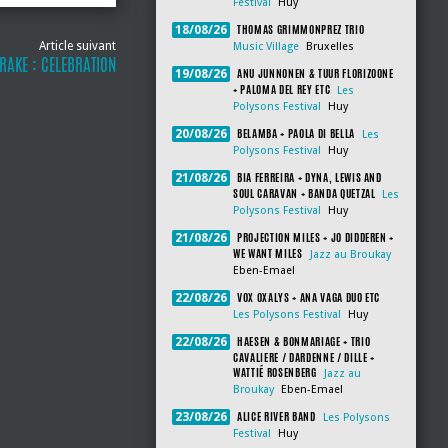
Festival
Huy
THOMAS GRIMMONPREZ TRIO
18/08/26
Article suivant
Music Village
Bruxelles
RAKE : CELEBRATION
ANU JUNNONEN & TUUR FLORIZOONE
19/08/26
+ PALOMA DEL REY ETC
Les
Polysons Festival
Huy
BELAMBA + PAOLA DI BELLA
20/08/26
Les
Polysons Festival
Huy
BIA FERREIRA + DYNA, LEWIS AND
21/08/26
SOUL CARAVAN + BANDA QUETZAL
Les
Polysons Festival
Huy
PROJECTION MILES + JO DIDDEREN +
21/08/26
WE WANT MILES
Jazz au Broukay
Eben-Emael
VOX OXALYS + ANA VAGA DUO ETC
22/08/26
Les Polysons Festival
Huy
HAESEN & BONMARIAGE + TRIO
22/08/26
CAVALIERE / DARDENNE / DILLE +
WATTIÉ ROSENBERG
Jazz au
Broukay
Eben-Emael
ALICE RIVER BAND
23/08/26
Les Polysons
Festival
Huy