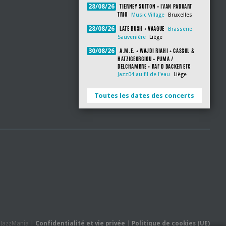
TIERNEY SUTTON + IVAN PADUART
28/08/26
TRIO
Music Village
Bruxelles
LATE BUSH + VAAGUE
28/08/26
Brasserie
Sauvenière
Liège
A.M.E. + WAJDI RIAHI + CASSOL &
30/08/26
HATZIGEORGIOU + PUMA /
DELCHAMBRE + RAF D BACKER ETC
Jazz04 au fil de l'eau
Liège
Toutes les dates des concerts
- JazzMania |
Confidentialité et vie privée
|
Politique de cookies (UE)