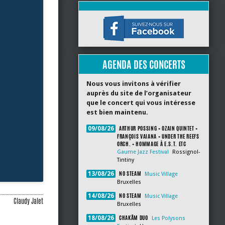
AGENDA DES CONCERTS
Nous vous invitons à vérifier
auprès du site de l’organisateur
que le concert qui vous intéresse
est bien maintenu.
ARTHUR POSSING + OZAIN QUINTET +
09/08/26
FRANÇOIS VAIANA + UNDER THE REEFS
ORCH. + HOMMAGE À E.S.T. ETC
Gaume Jazz Festival
Rossignol-
Tintiny
NO STEAM
13/08/26
Music Village
Bruxelles
NO STEAM
14/08/26
Music Village
Claudy Jalet
Bruxelles
CHAKÂM DUO
18/08/26
Les Polysons