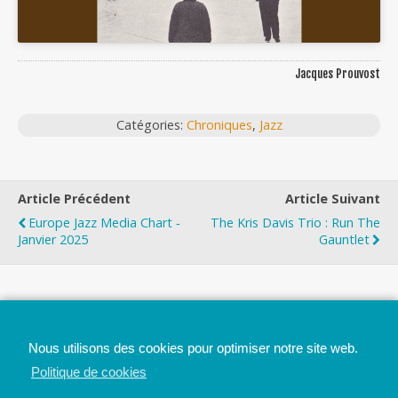
Jacques Prouvost
Catégories:
Chroniques
,
Jazz
Article Précédent
Article Suivant
Europe Jazz Media Chart ‐
The Kris Davis Trio : Run The
Janvier 2025
Gauntlet
Top
Nous utilisons des cookies pour optimiser notre site web.
Mobile
Bureau
Politique de cookies