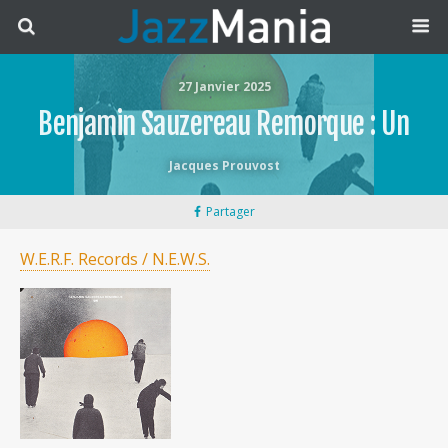
27 Janvier 2025
Benjamin Sauzereau Remorque : Un
Jacques Prouvost
Partager
W.E.R.F. Records / N.E.W.S.