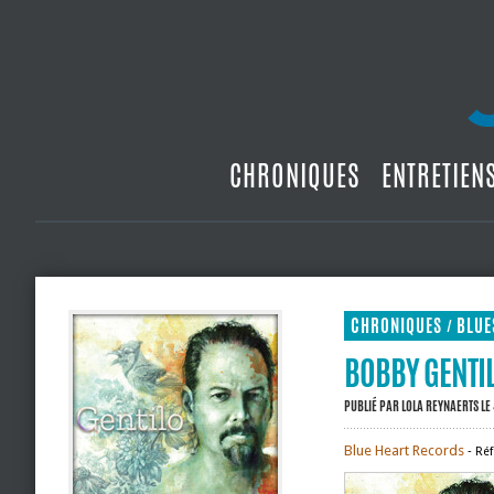
CHRONIQUES
ENTRETIEN
CHRONIQUES
BLUE
/
BOBBY GENTIL
PUBLIÉ PAR
LOLA REYNAERTS
LE
Blue Heart Records
‐ Réf