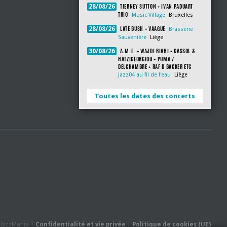
TIERNEY SUTTON + IVAN PADUART
28/08/26
TRIO
Music Village
Bruxelles
LATE BUSH + VAAGUE
28/08/26
Brasserie
Sauvenière
Liège
A.M.E. + WAJDI RIAHI + CASSOL &
30/08/26
HATZIGEORGIOU + PUMA /
DELCHAMBRE + RAF D BACKER ETC
Jazz04 au fil de l'eau
Liège
Toutes les dates des concerts
- JazzMania |
Confidentialité et vie privée
|
Politique de cookies (UE)