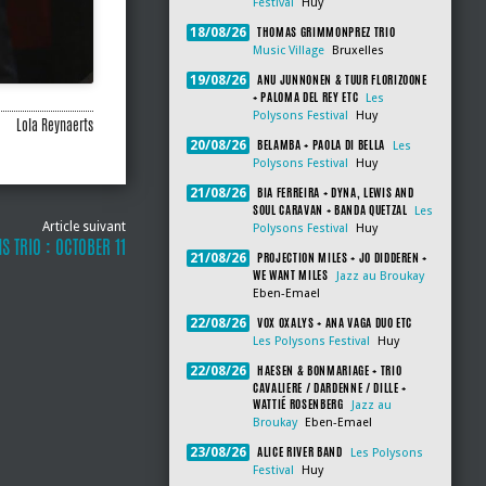
Festival
Huy
THOMAS GRIMMONPREZ TRIO
18/08/26
Music Village
Bruxelles
ANU JUNNONEN & TUUR FLORIZOONE
19/08/26
+ PALOMA DEL REY ETC
Les
Polysons Festival
Huy
Lola Reynaerts
BELAMBA + PAOLA DI BELLA
20/08/26
Les
Polysons Festival
Huy
BIA FERREIRA + DYNA, LEWIS AND
21/08/26
SOUL CARAVAN + BANDA QUETZAL
Les
Article suivant
Polysons Festival
Huy
S TRIO : OCTOBER 11
PROJECTION MILES + JO DIDDEREN +
21/08/26
WE WANT MILES
Jazz au Broukay
Eben-Emael
VOX OXALYS + ANA VAGA DUO ETC
22/08/26
Les Polysons Festival
Huy
HAESEN & BONMARIAGE + TRIO
22/08/26
CAVALIERE / DARDENNE / DILLE +
WATTIÉ ROSENBERG
Jazz au
Broukay
Eben-Emael
ALICE RIVER BAND
23/08/26
Les Polysons
Festival
Huy