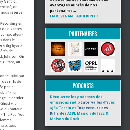
by Gentilo,
avantages auprès de nos
terminé, on
partenaires…
e nous réserve
EN DEVENANT ADHÉRENT !
t Recording en
 de dix titres
PARTENAIRES
r-compositeur-
s dans le
e « Big Eyes »
côtés de R.L.
ack Johnson. On
a guitare, au
onde, suivi par
 des riffs de
PODCASTS
ée par le
blin’ », un
Découvrez les podcasts des
nge, le dernier
émissions radio
Intervalles
d’Yves
 Ghost », un
«JB» Tassin et
Inspecteurs des
Go du batteur
Riffs
des ASBL Maison du Jazz &
 « The Real You
Maison du Rock.
e femme
tilo, tous