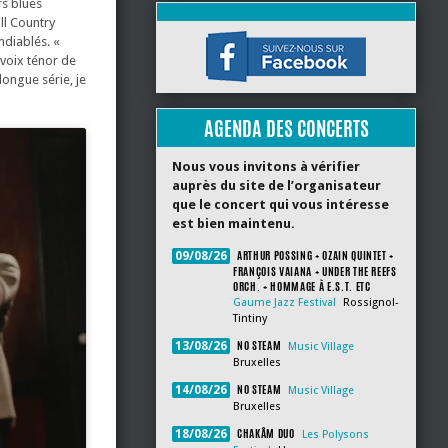
fs blues
ll Country
ndiablés. «
 voix ténor de
ongue série, je
AGENDA DES CONCERTS
Nous vous invitons à vérifier
auprès du site de l’organisateur
que le concert qui vous intéresse
est bien maintenu.
ARTHUR POSSING + OZAIN QUINTET +
09/08/26
FRANÇOIS VAIANA + UNDER THE REEFS
ORCH. + HOMMAGE À E.S.T. ETC
Gaume Jazz Festival
Rossignol-
Tintiny
NO STEAM
13/08/26
Music Village
Bruxelles
NO STEAM
14/08/26
Music Village
Bruxelles
CHAKÂM DUO
18/08/26
Les Polysons