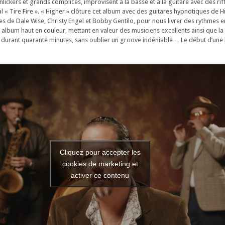
ckers et grands complices, improvisent à la basse et à la guitare avec des rif
l « Tire Fire ». « Higher » clôture cet album avec des guitares hypnotiques de Hi
ries de Dale Wise, Christy Engel et Bobby Gentilo, pour nous livrer des rythmes e
 album haut en couleur, mettant en valeur des musiciens excellents ainsi que la
e durant quarante minutes, sans oublier un groove indéniable… Le début d’une l
Cliquez pour accepter les
cookies de marketing et
activer ce contenu