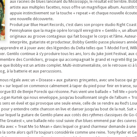
aux racines de blues lancinant du Mississippi, le résultat est terrible. Bob
artiste aux multiples facettes, nous offre un magnifique album. Aussitôt 
appuie instinctivement sur la touche « repeat » et chaque nouvelle écout
une nouvelle découverte.
Produit par Blue Heart Records, c’est dans son propre studio Right Coas
Pennsylvanie que la magie opère lorsqu’il enregistre « Gentilo », un album
originaux au groove contagieux qui fait bouger le corps et l’âme. Auteu
interprète, guitariste et producteur, Bobby Gentilo passe plusieurs année
 apprendre et à jouer avec des légendes du Delta telles que T-Model Ford, Willi
r. Gentilo continue à s’y produire tous les ans, lors du Juke Joint Festival, aux 
 membre des Cornlickers, groupe qui accompagnait le grand et regretté Big J
e que Bobby est un artiste complet. Multi-instrumentaliste, on le retrouve ici à l
og, à la batterie et aux percussions.
 nous régale avec un « Disease » aux guitares grinçantes, avec une basse qui gr
in » sur lequel on commence calmement à taper du pied pour finir en transe, sur
l’orgue B3 de Benjie Porecki qui résonne. Puis vient une ballade « Tell Me » port
gan Kurtek qui nous enveloppe, jusqu’au bouillonnant single de l’album « Trou
 sens en éveil et qui provoque une seule envie, celle de se rendre au Red’s Lou
, pour y entendre cette chanson en live et danser jusqu’au bout de la nuit. Suit «
ur lequel la guitare de Gentilo plane aux cotés des rythmes classiques de Go-
 The Greatest », une ballade néo-soul suivie d’un blues emmené par des cuivres
Delta avec « Treat Me So Mean » dans lequel ce grand charmeur demande à un
de la sorte alors qu’il l’a toujours considérée comme une reine. Tony Ryder et Gen