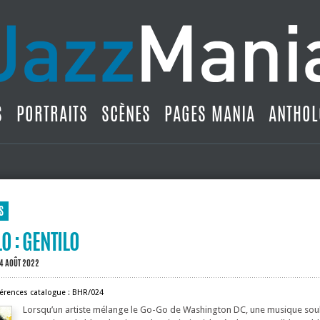
S
PORTRAITS
SCÈNES
PAGES MANIA
ANTHOL
S
O : GENTILO
 4 AOÛT 2022
érences catalogue : BHR/024
Lorsqu’un artiste mélange le Go-Go de Washington DC, une musique soul,