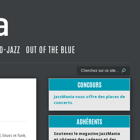
O-JAZZ
OUT OF THE BLUE
CONCOURS
JazzMania vous offre des places de
concerts.
ADHÉRENTS
Soutenez le magazine JazzMania
 blues et funk,
et obtenez des cadeaux et des