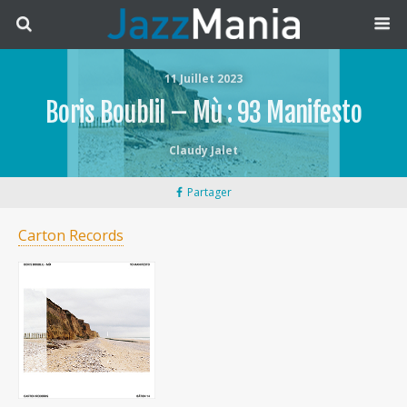
11 Juillet 2023
Boris Boublil – Mù : 93 Manifesto
Claudy Jalet
Partager
Carton Records