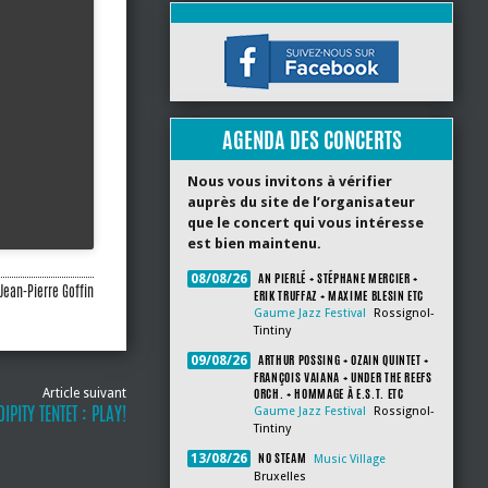
AGENDA DES CONCERTS
Nous vous invitons à vérifier
auprès du site de l’organisateur
que le concert qui vous intéresse
est bien maintenu.
AN PIERLÉ + STÉPHANE MERCIER +
08/08/26
Jean-Pierre Goffin
ERIK TRUFFAZ + MAXIME BLESIN ETC
Gaume Jazz Festival
Rossignol-
Tintiny
ARTHUR POSSING + OZAIN QUINTET +
09/08/26
FRANÇOIS VAIANA + UNDER THE REEFS
ORCH. + HOMMAGE À E.S.T. ETC
Article suivant
PITY TENTET : PLAY!
Gaume Jazz Festival
Rossignol-
Tintiny
NO STEAM
13/08/26
Music Village
Bruxelles