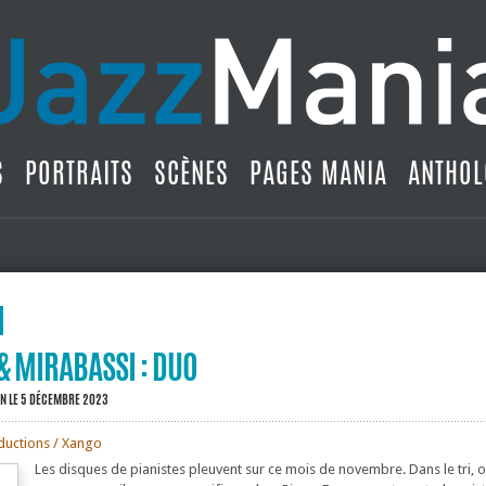
S
PORTRAITS
SCÈNES
PAGES MANIA
ANTHOL
& MIRABASSI : DUO
IN
LE 5 DÉCEMBRE 2023
oductions / Xango
Les disques de pianistes pleuvent sur ce mois de novembre. Dans le tri, 