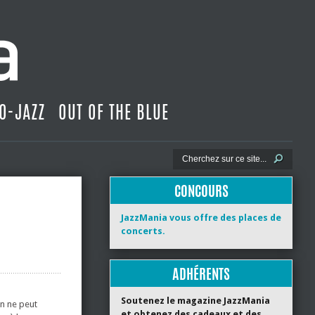
O-JAZZ
OUT OF THE BLUE
CONCOURS
JazzMania vous offre des places de
concerts.
ADHÉRENTS
Soutenez le magazine JazzMania
on ne peut
et obtenez des cadeaux et des