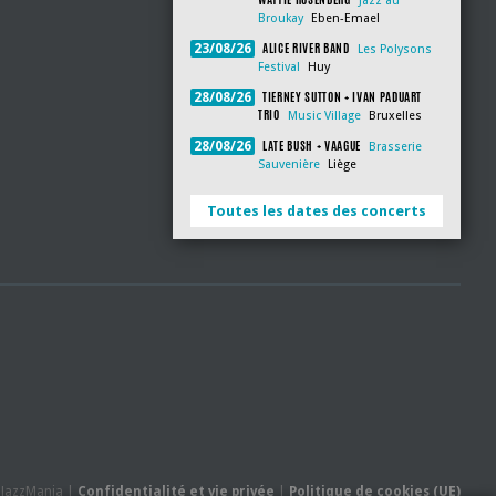
Jazz au
Broukay
Eben-Emael
ALICE RIVER BAND
23/08/26
Les Polysons
Festival
Huy
TIERNEY SUTTON + IVAN PADUART
28/08/26
TRIO
Music Village
Bruxelles
LATE BUSH + VAAGUE
28/08/26
Brasserie
Sauvenière
Liège
Toutes les dates des concerts
- JazzMania |
Confidentialité et vie privée
|
Politique de cookies (UE)