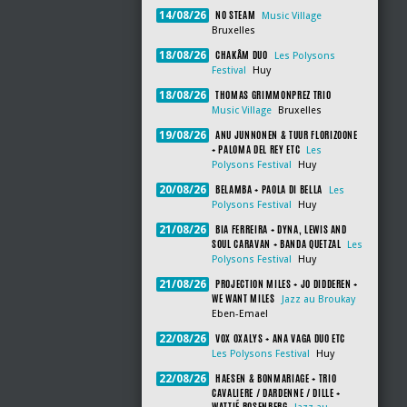
NO STEAM
14/08/26
Music Village
Bruxelles
CHAKÂM DUO
18/08/26
Les Polysons
Festival
Huy
THOMAS GRIMMONPREZ TRIO
18/08/26
Music Village
Bruxelles
ANU JUNNONEN & TUUR FLORIZOONE
19/08/26
+ PALOMA DEL REY ETC
Les
Polysons Festival
Huy
BELAMBA + PAOLA DI BELLA
20/08/26
Les
Polysons Festival
Huy
BIA FERREIRA + DYNA, LEWIS AND
21/08/26
SOUL CARAVAN + BANDA QUETZAL
Les
Polysons Festival
Huy
PROJECTION MILES + JO DIDDEREN +
21/08/26
WE WANT MILES
Jazz au Broukay
Eben-Emael
VOX OXALYS + ANA VAGA DUO ETC
22/08/26
Les Polysons Festival
Huy
HAESEN & BONMARIAGE + TRIO
22/08/26
CAVALIERE / DARDENNE / DILLE +
WATTIÉ ROSENBERG