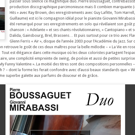
passer sous silence ce magnifique duo. Pierre Boussaguet, contrebassiste
production discographique parcimonieuse mais ô combien marquante (
Hits » avec Ray Brown, des enregistrements avec Guy Lafitte, Tom Harrell
Guillaume) est ici le compagnon idéal pour le pianiste Giovanni Mirabassi
été remarqué pour ses enregistrements en solo qui révélaient son goût p
chanson : « Adelante » et ses chants révolutionnaires, « Cantopiano » et 
Dalida, Gainsbourg, Brel, Brassens… Et puis surtout pour ce trio avec Flav
Glenn Ferris « Air », disque de l’année 2003 pour l’Académie du Jazz. Sur
n retrouve le goût de ces deux maîtres pour la belle mélodie – « La Vie en rose 
 Tout est élégance dans cette musique où les deux coloristes partagent l’espa
ire, une complicité empreinte de swing, de poésie et aussi de petites surpri
My Funny Valentine ». La moitié des titres sont des compositions personnelles –
ch ? – dont la forme les ferait confondre avec d’aussi beaux standards que « W
 Une superbe galette aux parfums de douceur et de grâce.