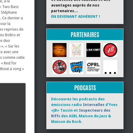
, à la
avantages auprès de nos
« Two Bass
partenaires…
, Stéphane
EN DEVENANT ADHÉRENT !
. Ce dernier a
our la
ses reprises de
PARTENAIRES
io Boltro et
 ce duo
», « Sur les
ce avec une
ses comme cette
 « Red for
ithout a song »
PODCASTS
Découvrez les podcasts des
émissions radio
Intervalles
d’Yves
«JB» Tassin et
Inspecteurs des
Riffs
des ASBL Maison du Jazz &
Maison du Rock.