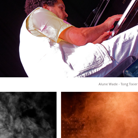
Alune Wade ‐ Tong Tixie