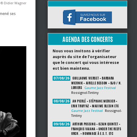
 © Didier Wagner
omené ses
AGENDA DES CONCERTS
Nous vous invitons à vérifier
auprès du site de l’organisateur
que le concert qui vous intéresse
est bien maintenu.
GUILLAUME VIERSET + BARBARA
07/08/26
WIERNIK + AIRELLE BESSON + BJO / N.
LORIERS
Gaume Jazz Festival
Rossignol-Tintiny
AN PIERLÉ + STÉPHANE MERCIER +
08/08/26
ERIK TRUFFAZ + MAXIME BLESIN ETC
Gaume Jazz Festival
Rossignol-
Tintiny
ARTHUR POSSING + OZAIN QUINTET +
09/08/26
FRANÇOIS VAIANA + UNDER THE REEFS
ORCH. + HOMMAGE À E.S.T. ETC