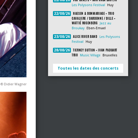
22/08/26
Les Polysons Festival
Huy
HAESEN & BONMARIAGE + TRIO
22/08/26
CAVALIERE / DARDENNE / DILLE +
WATTIÉ ROSENBERG
Jazz au
Broukay
Eben-Emael
ALICE RIVER BAND
23/08/26
Les Polysons
Festival
Huy
TIERNEY SUTTON + IVAN PADUART
28/08/26
TRIO
Music Village
Bruxelles
Toutes les dates des concerts
r © Didier Wagner