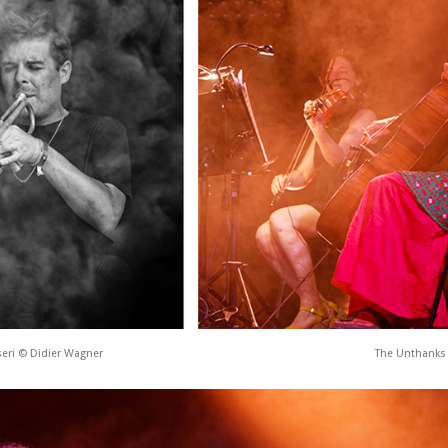
eri © Didier Wagner
The Unthanks