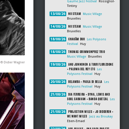
Gaume Jazz Festival
Rossignol-
Tintiny
NO STEAM
13/08/26
Music Village
Bruxelles
NO STEAM
14/08/26
Music Village
Bruxelles
CHAKÂM DUO
18/08/26
Les Polysons
Festival
Huy
THOMAS GRIMMONPREZ TRIO
18/08/26
Music Village
Bruxelles
© Didier Wagner
ANU JUNNONEN & TUUR FLORIZOONE
19/08/26
+ PALOMA DEL REY ETC
Les
Polysons Festival
Huy
BELAMBA + PAOLA DI BELLA
20/08/26
Les
Polysons Festival
Huy
BIA FERREIRA + DYNA, LEWIS AND
21/08/26
SOUL CARAVAN + BANDA QUETZAL
Les
Polysons Festival
Huy
PROJECTION MILES + JO DIDDEREN +
21/08/26
WE WANT MILES
Jazz au Broukay
Eben-Emael
VOX OXALYS + ANA VAGA DUO ETC