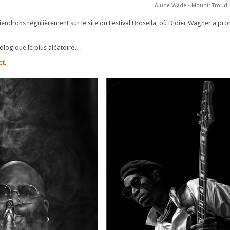
Alune Wade ‐ Mounir Troudi
viendrons régulièrement sur le site du Festival Brosella, où Didier Wagner a pr
ologique le plus aléatoire…
t.