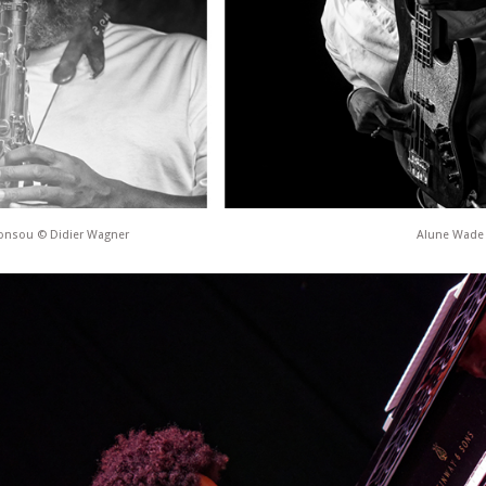
onsou © Didier Wagner
Alune Wade 