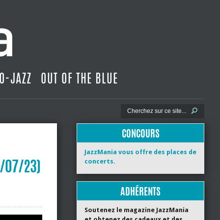
O-JAZZ
OUT OF THE BLUE
CONCOURS
JazzMania vous offre des places de
9/07/23)
concerts.
ADHÉRENTS
Soutenez le magazine JazzMania
et obtenez des cadeaux et des