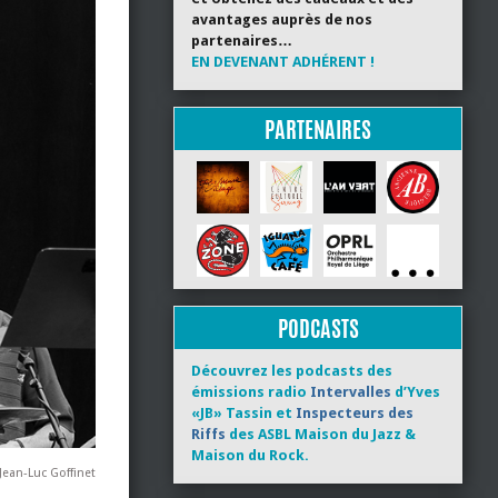
avantages auprès de nos
partenaires…
EN DEVENANT ADHÉRENT !
PARTENAIRES
PODCASTS
Découvrez les podcasts des
émissions radio
Intervalles
d’Yves
«JB» Tassin et
Inspecteurs des
Riffs
des ASBL Maison du Jazz &
Maison du Rock.
ean-Luc Goffinet