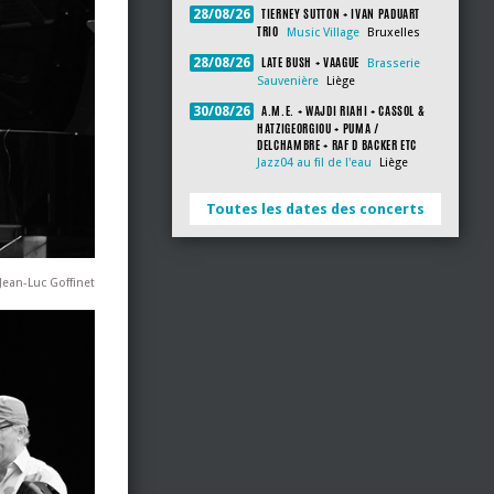
TIERNEY SUTTON + IVAN PADUART
28/08/26
TRIO
Music Village
Bruxelles
LATE BUSH + VAAGUE
28/08/26
Brasserie
Sauvenière
Liège
A.M.E. + WAJDI RIAHI + CASSOL &
30/08/26
HATZIGEORGIOU + PUMA /
DELCHAMBRE + RAF D BACKER ETC
Jazz04 au fil de l'eau
Liège
Toutes les dates des concerts
ean-Luc Goffinet