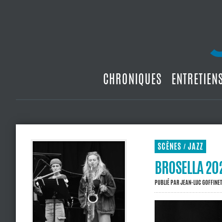
CHRONIQUES
ENTRETIEN
SCÈNES
JAZZ
/
BROSELLA 202
PUBLIÉ PAR
JEAN-LUC GOFFINET