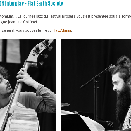
DN Interplay + Flat Earth Society
tomium… La journée jazz du Festival Brosella vous est présentée sous la forme
igné Jean-Luc Goffinet.
général, vous pouvez le lire sur
JazzMania
.