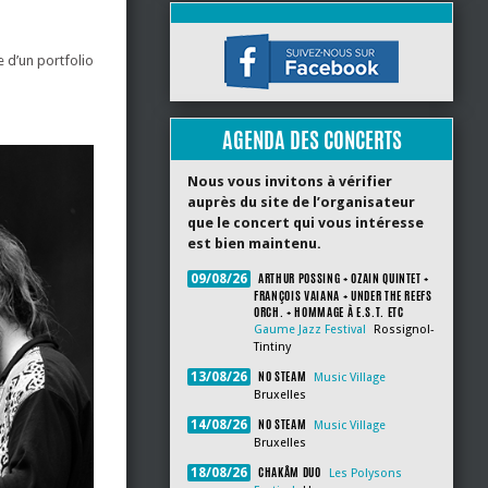
 d’un portfolio
AGENDA DES CONCERTS
Nous vous invitons à vérifier
auprès du site de l’organisateur
que le concert qui vous intéresse
est bien maintenu.
ARTHUR POSSING + OZAIN QUINTET +
09/08/26
FRANÇOIS VAIANA + UNDER THE REEFS
ORCH. + HOMMAGE À E.S.T. ETC
Gaume Jazz Festival
Rossignol-
Tintiny
NO STEAM
13/08/26
Music Village
Bruxelles
NO STEAM
14/08/26
Music Village
Bruxelles
CHAKÂM DUO
18/08/26
Les Polysons