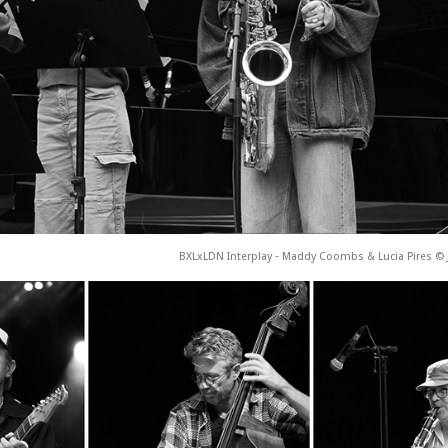
BXLxLDN Interplay ‐ Maddy Coombs & Lucia Pires © J