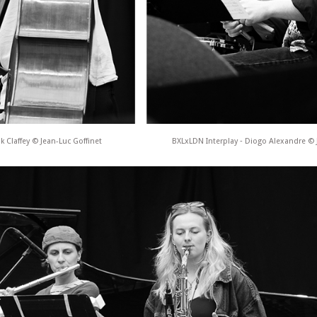
k Claffey © Jean-Luc Goffinet
BXLxLDN Interplay ‐ Diogo Alexandre © 