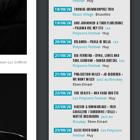
Festival
Huy
THOMAS GRIMMONPREZ TRIO
18/08/26
Music Village
Bruxelles
ANU JUNNONEN & TUUR FLORIZOONE
19/08/26
+ PALOMA DEL REY ETC
Les
Polysons Festival
Huy
BELAMBA + PAOLA DI BELLA
20/08/26
Les
Polysons Festival
Huy
BIA FERREIRA + DYNA, LEWIS AND
21/08/26
SOUL CARAVAN + BANDA QUETZAL
Les
Jean-Luc Goffinet
Polysons Festival
Huy
PROJECTION MILES + JO DIDDEREN +
21/08/26
WE WANT MILES
Jazz au Broukay
Eben-Emael
VOX OXALYS + ANA VAGA DUO ETC
22/08/26
Les Polysons Festival
Huy
HAESEN & BONMARIAGE + TRIO
22/08/26
CAVALIERE / DARDENNE / DILLE +
WATTIÉ ROSENBERG
Jazz au
Broukay
Eben-Emael
ALICE RIVER BAND
23/08/26
Les Polysons
Festival
Huy