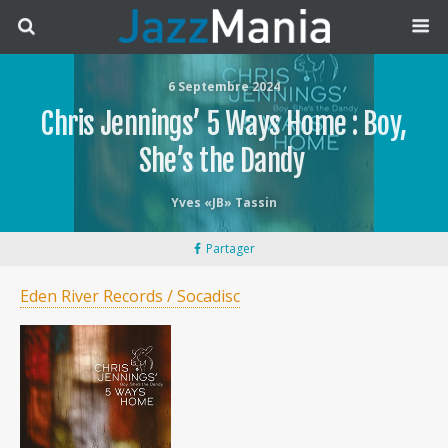
6 Septembre 2024
Chris Jennings’ 5 Ways Home : Boy,
She’s the Dandy
Yves «JB» Tassin
Partager
Eden River Records / Socadisc