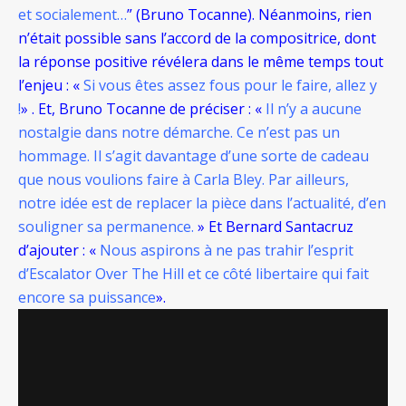
et socialement…
” (Bruno Tocanne). Néanmoins, rien
n’était possible sans l’accord de la compositrice, dont
la réponse positive révélera dans le même temps tout
l’enjeu : «
Si vous êtes assez fous pour le faire, allez y
!
» . Et, Bruno Tocanne de préciser : «
Il n’y a aucune
nostalgie dans notre démarche. Ce n’est pas un
hommage. Il s’agit davantage d’une sorte de cadeau
que nous voulions faire à Carla Bley. Par ailleurs,
notre idée est de replacer la pièce dans l’actualité, d’en
souligner sa permanence.
» Et Bernard Santacruz
d’ajouter : «
Nous aspirons à ne pas trahir l’esprit
d’Escalator Over The Hill et ce côté libertaire qui fait
encore sa puissance
».