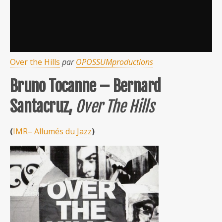
Over the Hills
par
OPOSSUMproductions
Bruno Tocanne – Bernard
Santacruz,
Over The Hills
(
IMR– Allumés du Jazz
)