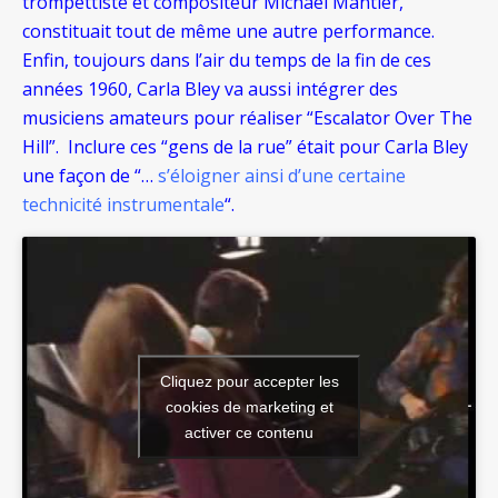
trompettiste et compositeur Michael Mantler,
constituait tout de même une autre performance.
Enfin, toujours dans l’air du temps de la fin de ces
années 1960, Carla Bley va aussi intégrer des
musiciens amateurs pour réaliser “Escalator Over The
Hill”. Inclure ces “gens de la rue” était pour Carla Bley
une façon de “…
s’éloigner ainsi d’une certaine
technicité instrumentale
“.
Cliquez pour accepter les
cookies de marketing et
activer ce contenu