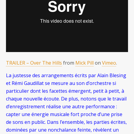
TRAILER – Over The Hills
from
Mick Pill
on
Vimeo
.
La justesse des arrangements écrits par Alain Blesing
et Rémi Gaudillat se mesure au son d’orchestre si
particulier dont les facettes émergent, petit à petit, à
chaque nouvelle écoute. De plus, notons que le travail
d’enregistrement réalise une autre performance :
capter une énergie musicale fort proche d’une prise
de sons en public. Dans l’ensemble, les parties écrites,
dominées par une nonchalance feinte, révèlent un