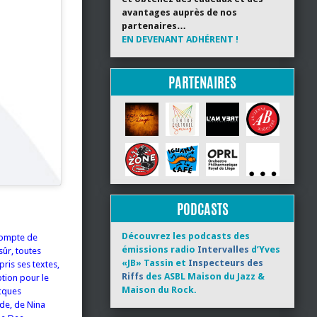
avantages auprès de nos
partenaires…
EN DEVENANT ADHÉRENT !
PARTENAIRES
PODCASTS
Découvrez les podcasts des
 compte de
émissions radio
Intervalles
d’Yves
sûr, toutes
«JB» Tassin et
Inspecteurs des
ris ses textes,
Riffs
des ASBL Maison du Jazz &
tion pour le
Maison du Rock.
acques
nde, de Nina