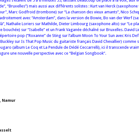
 plages s’étalent de 5 à 8 minutes 55, laissant beaucoup de place à la voix, aux v
”, “Bruxelles”) mais aussi aux différents solistes : Kurt van Herck (saxophone 
our”, Marc Godfroid (trombone) sur “La chanson des vieux amants”, Nico Sche
e adroitement avec “Amsterdam”, dans la version de Bowie, Bo van der Werf (
à”, Nathalie Loriers sur Mathilde, Dieter Limbourg (saxophone alto) sur “Le pla
 bouchée) sur “Isabelle” et un Frank Vaganée déchaîné sur Bruxelles. David Lin
 répertoire pop (“Roxanne” de Sting sur l’album Moon To Your Sun avec Kris Def
f Buckley sur Is That Pop Music du guitariste français David Chevallier) comme s
ugaro (album Le Coq et La Pendule de Dédé Ceccarrelli), ici il transcende vraim
ugure une nouvelle perspective avec ce “Belgian Songbook”.
, Namur
asselt