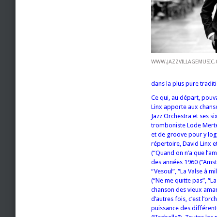
WWW.JAZZVILLAGEMUSIC
dans la plus pure tradit
Ce qui, au départ, pouv
Linx apporte aux chanso
Jazz Orchestra et ses si
tromboniste Lode Merten
et de groove pour y log
répertoire, David Linx 
(“Quand on n’a que l’am
des années 1960 (“Amste
“Vesoul”, “La Valse à m
(“Ne me quitte pas”, “La
chanson des vieux amant
d’autres fois, c’est l’or
puissance des différente