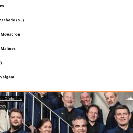
res
nschede (NL)
e Mouscron
 Malines
)
evelgem