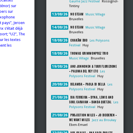
ocalises
Gaume Jazz Festival
Rossignol-
ténor) sur
Tintiny
pers sur
NO STEAM
13/08/26
Music Village
saxophone
Bruxelles
t pays”, Jeroen
NO STEAM
14/08/26
Music Village
x s’était déjà
Bruxelles
oort; “U2”, The
ur les textes
CHAKÂM DUO
18/08/26
Les Polysons
ent les
Festival
Huy
THOMAS GRIMMONPREZ TRIO
18/08/26
Music Village
Bruxelles
ANU JUNNONEN & TUUR FLORIZOONE
19/08/26
+ PALOMA DEL REY ETC
Les
Polysons Festival
Huy
BELAMBA + PAOLA DI BELLA
20/08/26
Les
Polysons Festival
Huy
BIA FERREIRA + DYNA, LEWIS AND
21/08/26
SOUL CARAVAN + BANDA QUETZAL
Les
Polysons Festival
Huy
PROJECTION MILES + JO DIDDEREN +
21/08/26
WE WANT MILES
Jazz au Broukay
Eben-Emael
VOX OXALYS + ANA VAGA DUO ETC