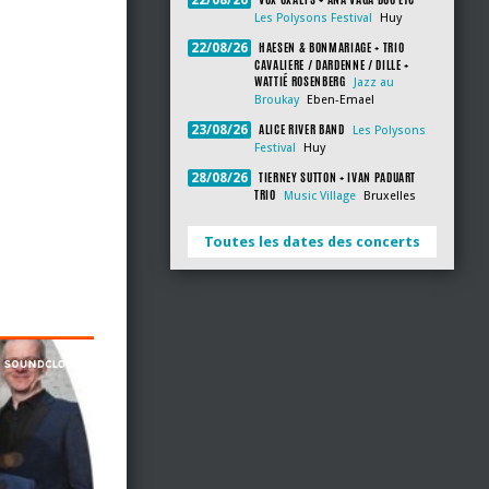
22/08/26
Les Polysons Festival
Huy
HAESEN & BONMARIAGE + TRIO
22/08/26
CAVALIERE / DARDENNE / DILLE +
WATTIÉ ROSENBERG
Jazz au
Broukay
Eben-Emael
ALICE RIVER BAND
23/08/26
Les Polysons
Festival
Huy
TIERNEY SUTTON + IVAN PADUART
28/08/26
TRIO
Music Village
Bruxelles
Toutes les dates des concerts