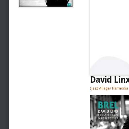
David Linx
(
Jazz Village/ Harmoni