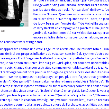
Simone à Frank Sinatra, en passant par Ray Charles, D
Bridgewater, Sting ou Barbara Streisand. Brel a même
par les stars du pop-rock : “Amsterdam” de Bowie, “
Beirut ou Nirvana. Quelques musiciens de jazz lui ont 
ou l’autre titre : le “Ne me quitte pas” de Toots, de Je
de Jacky Terrasson, “Amsterdam” de Michel Bisceglia
d’Harry Beckett en compagnie de Joachim Kuhn (sur l’
.COM
Jardins du Casino”, non cité sur Wikipedia). Mais perso
encore eu l’idée de lui consacrer tout un album, en vers
ion réunissant voix et big band.
ait apparaître comme une vraie gageure se révèle être une réussite totale. D’un
ns de Brel ses propres inflexions de voix, son sens inné du rythme; d’autre par
x arrangeurs, Frank Vaganée, Nathalie Loriers, le trompettiste français Pierre Dr
s, le saxophoniste Dieter Limbourg et Gyuri Spies, ont concocté un véritable 
er la voix: chaque chanson est traitée comme un véritable standard de jazz. Au
et Frank Vaganée ont opté pour un florilège de grands succès, des débuts des
our”, “Ne me quitte pas”, “Le plat pays” un peu plus tardifs) jusqu’aux grands 
rdam”, “Ces gens-là”), faisant alterner des rythmes endiablés ( “Mathilde”, “Br
ille temps” dont le rythme s’emballe au fur et à mesure) comme des ballades l
 chanson des vieux amants”, “Isabelle” chanté en anglais). Tantôt c’est la voix 
s”), parfois le piano et la contrebasse (“Quand on n’a que l’amour”, “Ne me qu
chestre qui lance la chanson avec vigueur (“Vesoul”, “Bruxelles”), avec un recours 
s sections comme à la large palette sonore de l’orchestre, avec flûtes et clarin