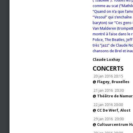
(“Isabelle”). Toutes les
comme au scat (“Mathilde
“Quand on n’a que l’am
“Vesoul” qui s’enchaîn
baryton) sur “Ces gens-l
Van Malderen (trompette
montré à l’aise dans le
Police, The Beatles, Jef
très “jazz” de Claude No
chansons de Brel et ina
Claude Loxhay
CONCERTS
20 jan 2016 20:15
@ Flagey, Bruxelles
21 jan 2016 20:30
@ Théâtre de Namur
22 jan 2016 20:00
@ CC De Werf, Alost
29 jan 2016 20:00
@ Cultuurcentrum H