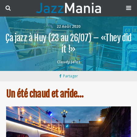
22 Août 2020
Ça jazz à Huy (23 au 26/07) – «They did
it !»
Claudy Jalet
Partager
Un été chaud et aride…