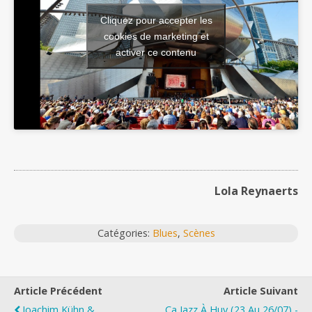
Cliquez pour accepter les
cookies de marketing et
activer ce contenu
Lola Reynaerts
Catégories:
Blues
,
Scènes
Article Précédent
Article Suivant
Joachim Kühn &
Ça Jazz À Huy (23 Au 26/07) -