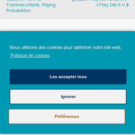
Trummerschlunk, Playing
«They Did It !»
Probabilities
Top
Nous utilisons des cookies pour optimiser notre site web.
Mobile
Bureau
Politique de cookies
Les accepter tous
Ignorer
Avec le soutien de la Province de Liège
© 2026 - Tous droits réservés - JazzMania
Politique en matière de confidentialité et de vie privée
|
Politique de
Préférences
cookies (UE)
Hébergé par
Behostings.com