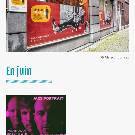
© Maison du Jazz
En juin
///////////////////////////////////////////////////