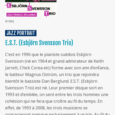
© MDJ
JAZZ PORTRAIT
E.S.T. (Esbjörn Svensson Trio)
C’est en 1990 que le pianiste suédois Esbjörn
Svensson (né en 1964 et grand admirateur de Keith
Jarrett, Chick Corea etc) forme avec son ami d’enfance,
le batteur Magnus Oström, un trio que rejoindra
bientôt le bassiste Dan Berglund. E.S.T. (Esbjörn
Svensson Trio) est né. Leur premier disque sort en
1993 et d’emblée, on sent entre les trois hommes une
cohésion qui ne fera que croître au fil du temps. En
effet, de 1993 à 2008, les trois musiciens se
consacreront presque exclusivement à ce trio. Au fil du